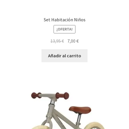
Set Habitación Niños
¡OFERTA!
El
El
13,95
€
7,00
€
precio
precio
original
actual
Añadir al carrito
era:
es:
13,95 €.
7,00 €.