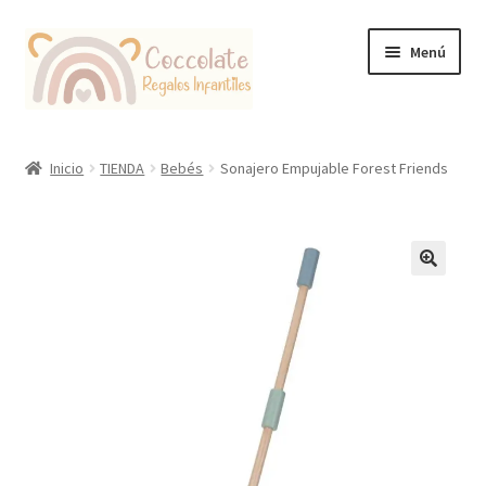
Ir
Ir
Menú
a
al
la
contenido
navegación
Tienda
Inicio
TIENDA
Bebés
Sonajero Empujable Forest Friends
Coccolate Puericultura y Juguetería Educativa
🔍