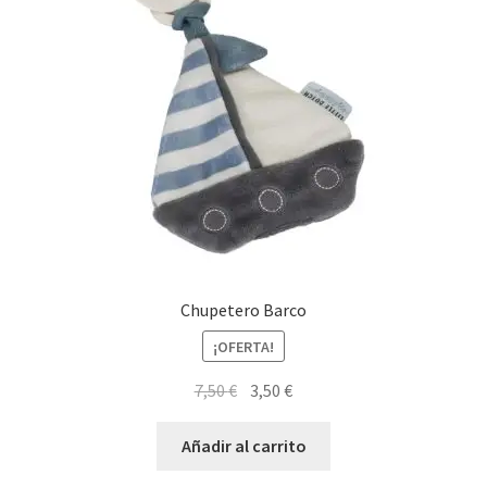
Chupetero Barco
¡OFERTA!
El
El
7,50
€
3,50
€
precio
precio
original
actual
Añadir al carrito
era:
es: