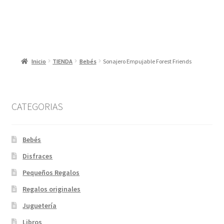
7,50 €.
3,50 €.
Inicio
TIENDA
Bebés
Sonajero Empujable Forest Friends
CATEGORIAS
Bebés
Disfraces
Pequeños Regalos
Regalos originales
Juguetería
Libros