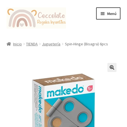
Ir
Ir
Menú
a
al
la
contenido
navegación
Tienda
Inicio
TIENDA
Juguetería
Spin-Hinge (Bisagra) 6pcs
Coccolate Puericultura y Juguetería Educativa
🔍