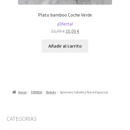
Plato bamboo Coche Verde
¡Oferta!
El
El
22,99
€
10,00
€
precio
precio
original
actual
Añadir al carrito
era:
es:
22,99 €.
10,00 €.
Inicio
TIENDA
Bebés
Spinners Cohete y Nave Espacial
CATEGORIAS