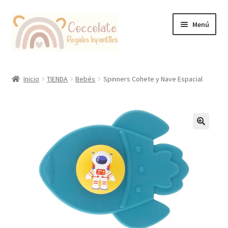
Ir
Ir
Menú
a
al
la
contenido
navegación
Tienda
Inicio
TIENDA
Bebés
Spinners Cohete y Nave Espacial
Coccolate Puericultura y Juguetería Educativa
🔍