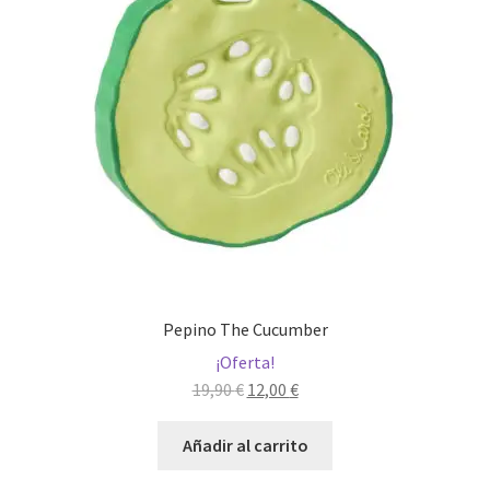
Pepino The Cucumber
¡Oferta!
El
El
19,90
€
12,00
€
precio
precio
original
actual
Añadir al carrito
era:
es: