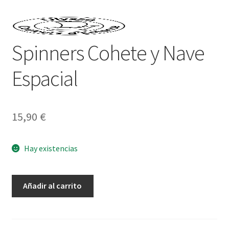
Spinners Cohete y Nave
Espacial
15,90
€
Hay existencias
Spinners
Añadir al carrito
Cohete
y
Nave