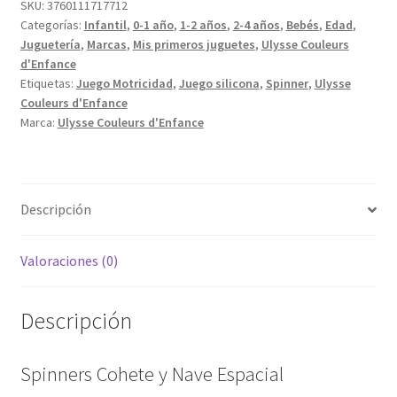
Espacial
SKU:
3760111717712
Categorías:
Infantil
,
0-1 año
,
1-2 años
,
2-4 años
,
Bebés
,
Edad
,
cantidad
Juguetería
,
Marcas
,
Mis primeros juguetes
,
Ulysse Couleurs
d'Enfance
Etiquetas:
Juego Motricidad
,
Juego silicona
,
Spinner
,
Ulysse
Couleurs d'Enfance
Marca:
Ulysse Couleurs d'Enfance
Descripción
Valoraciones (0)
Descripción
Spinners Cohete y Nave Espacial