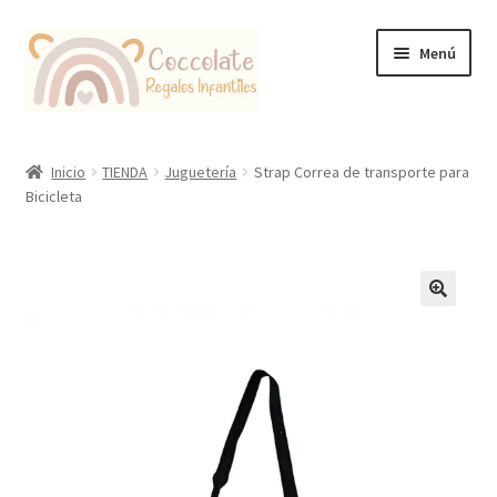
Ir
Ir
Menú
a
al
la
contenido
navegación
Tienda
Inicio
TIENDA
Juguetería
Strap Correa de transporte para
Bicicleta
Coccolate Puericultura y Juguetería Educativa
🔍