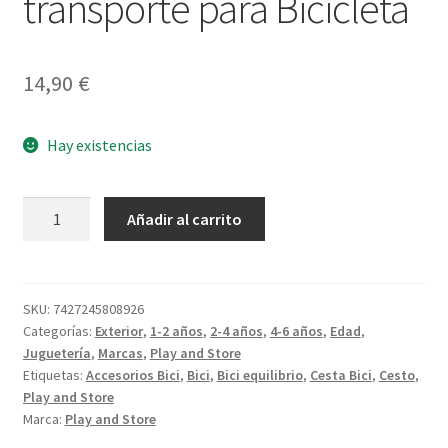
transporte para Bicicleta
14,90
€
Hay existencias
Strap
Añadir al carrito
Correa
de
transporte
para
SKU:
7427245808926
Categorías:
Exterior
,
1-2 años
,
2-4 años
,
4-6 años
,
Edad
,
Bicicleta
Juguetería
,
Marcas
,
Play and Store
cantidad
Etiquetas:
Accesorios Bici
,
Bici
,
Bici equilibrio
,
Cesta Bici
,
Cesto
,
Play and Store
Marca:
Play and Store