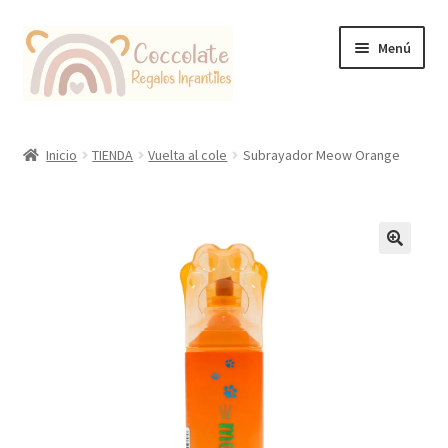
Ir
Ir
Menú
a
al
la
contenido
navegación
Tienda
Inicio
TIENDA
Vuelta al cole
Subrayador Meow Orange
Coccolate Puericultura y Juguetería Educativa
🔍