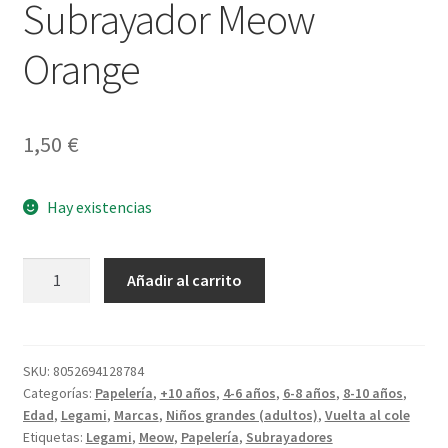
Subrayador Meow
Orange
1,50
€
Hay existencias
Subrayador
Añadir al carrito
Meow
Orange
cantidad
SKU:
8052694128784
Categorías:
Papelería
,
+10 años
,
4-6 años
,
6-8 años
,
8-10 años
,
Edad
,
Legami
,
Marcas
,
Niños grandes (adultos)
,
Vuelta al cole
Etiquetas:
Legami
,
Meow
,
Papelería
,
Subrayadores