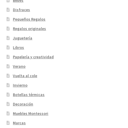
Bebés
Disfraces
Pequeños Regalos
Regalos originales
Juguetería
Libros
Papelería y creatividad
Verano
Vuelta al cole
Invierno
Botellas térmicas
Decoración
Muebles Montessori
Marcas