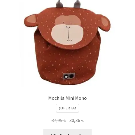
Mochila Mini Mono
¡OFERTA!
El
El
37,95
€
30,36
€
precio
precio