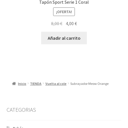
Tapón Sport Serie 1 Coral
¡OFERTA!
El
El
8,00
€
4,00
€
precio
precio
original
actual
Añadir al carrito
era:
es:
8,00 €.
4,00 €.
Inicio
TIENDA
Vuelta al cole
Subrayador Meow Orange
CATEGORIAS