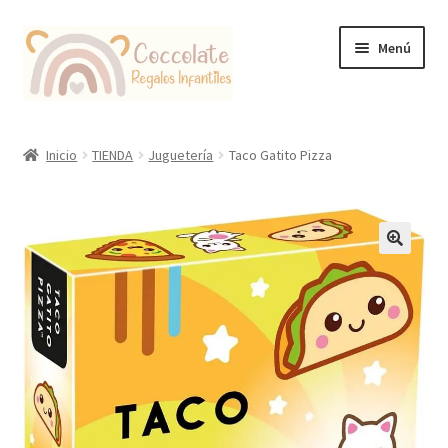
Ir
Ir
Menú
a
al
la
contenido
navegación
Tienda
Inicio
TIENDA
Juguetería
Taco Gatito Pizza
Coccolate Puericultura y Juguetería Educativa
🔍