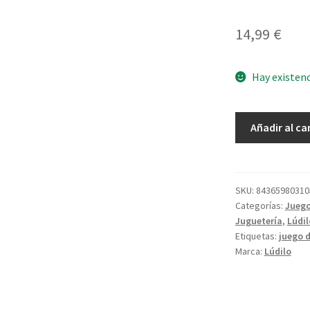
14,99
€
Hay existen
Taco
Añadir al ca
Gorro
Tarta
cantidad
SKU:
84365980310
Categorías:
Juego
Juguetería
,
Lúdil
Etiquetas:
juego d
Marca:
Lúdilo