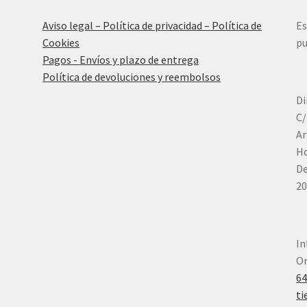
Aviso legal – Política de privacidad – Política de
Es
Cookies
pu
Pagos - Envíos y plazo de entrega
Política de devoluciones y reembolsos
Di
C/
Ar
Ho
De
20
In
Or
6
ti