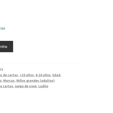
cias
rrito
58
s de cartas
,
+10 años
,
8-10 años
,
Edad
,
o
,
Marcas
,
Niños grandes (adultos)
e cartas
,
juego de viaje
,
Ludilo