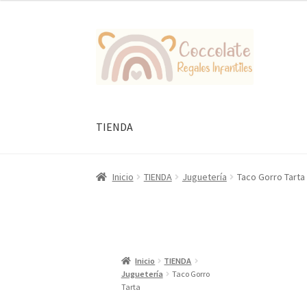
Ir
Ir
a
al
la
contenido
navegación
TIENDA
Inicio
TIENDA
Juguetería
Taco Gorro Tarta
Inicio
TIENDA
Juguetería
Taco Gorro
Tarta