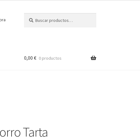
Buscar
Buscar
pra
por:
0,00
€
0 productos
orro Tarta