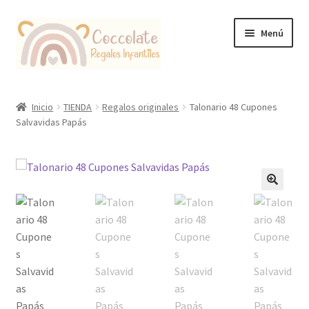
Ir
Ir
Menú
a
al
la
contenido
navegación
Tienda
Inicio
TIENDA
Regalos originales
Talonario 48 Cupones
Salvavidas Papás
Coccolate Puericultura y Juguetería Educativa
🔍