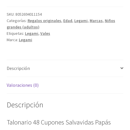
Salvavidas
Papás
SKU:
8052694011154
Categorías:
Regalos originales
,
Edad
,
Legami
,
Marcas
,
Niños
cantidad
grandes (adultos)
Etiquetas:
Legami
,
Vales
Marca:
Legami
Descripción
Valoraciones (0)
Descripción
Talonario 48 Cupones Salvavidas Papás