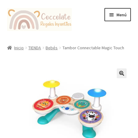
Ir
Ir
Menú
a
al
la
contenido
navegación
Tienda
Inicio
TIENDA
Bebés
Tambor Connectable Magic Touch
Coccolate Puericultura y Juguetería Educativa
🔍