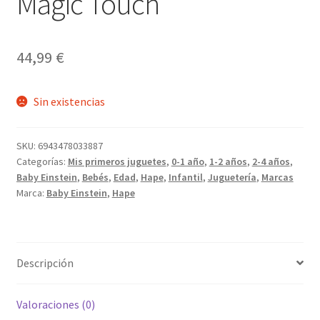
Magic Touch
44,99
€
Sin existencias
SKU:
6943478033887
Categorías:
Mis primeros juguetes
,
0-1 año
,
1-2 años
,
2-4 años
,
Baby Einstein
,
Bebés
,
Edad
,
Hape
,
Infantil
,
Juguetería
,
Marcas
Marca:
Baby Einstein
,
Hape
Descripción
Valoraciones (0)