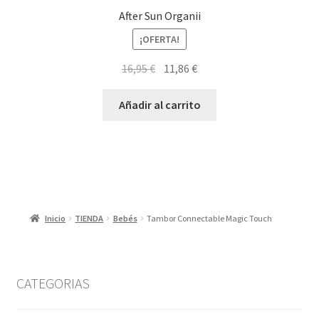
After Sun Organii
¡OFERTA!
El
El
16,95
€
11,86
€
precio
precio
original
actual
Añadir al carrito
era:
es:
16,95 €.
11,86 €.
Inicio
TIENDA
Bebés
Tambor Connectable Magic Touch
CATEGORIAS