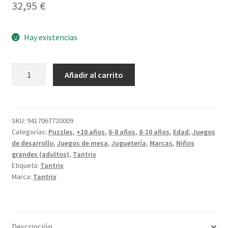
32,95
€
Hay existencias
Tantrix
Añadir al carrito
Game
Pack
cantidad
SKU:
9417067720009
Categorías:
Puzzles
,
+10 años
,
6-8 años
,
8-10 años
,
Edad
,
Juegos
de desarrollo
,
Juegos de mesa
,
Juguetería
,
Marcas
,
Niños
grandes (adultos)
,
Tantrix
Etiqueta:
Tantrix
Marca:
Tantrix
Descripción