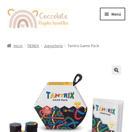
Ir
Ir
Menú
a
al
la
contenido
navegación
Tienda
Inicio
TIENDA
Juguetería
Tantrix Game Pack
Coccolate Puericultura y Juguetería Educativa
🔍