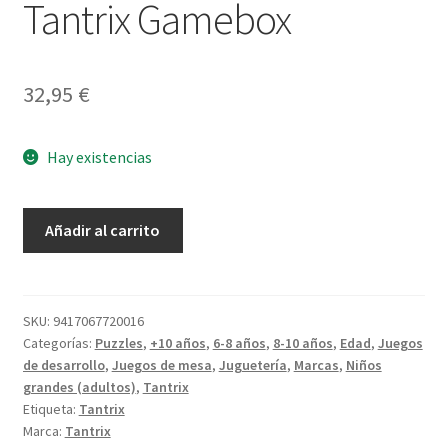
Tantrix Gamebox
32,95
€
Hay existencias
Tantrix
Añadir al carrito
Gamebox
cantidad
SKU:
9417067720016
Categorías:
Puzzles
,
+10 años
,
6-8 años
,
8-10 años
,
Edad
,
Juegos
de desarrollo
,
Juegos de mesa
,
Juguetería
,
Marcas
,
Niños
grandes (adultos)
,
Tantrix
Etiqueta:
Tantrix
Marca:
Tantrix