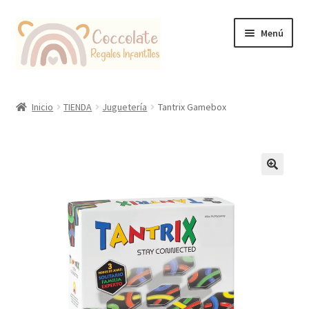
Ir
Ir
Menú
a
al
la
contenido
navegación
Tienda
Inicio
TIENDA
Juguetería
Tantrix Gamebox
Coccolate Puericultura y Juguetería Educativa
🔍