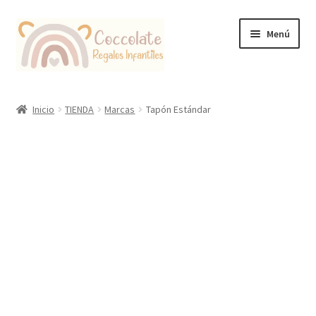
Ir
Ir
Menú
a
al
la
contenido
navegación
Tienda
Inicio
TIENDA
Marcas
Tapón Estándar
Coccolate Puericultura y Juguetería Educativa