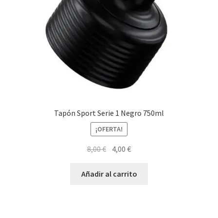
Tapón Sport Serie 1 Negro 750ml
¡OFERTA!
El
El
8,00
€
4,00
€
precio
precio
original
actual
Añadir al carrito
era:
es:
8,00 €.
4,00 €.