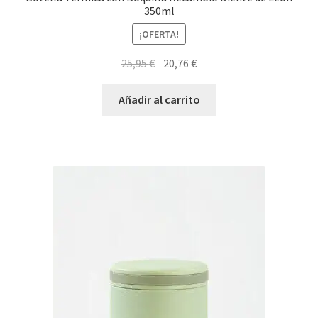
350ml
¡OFERTA!
El
El
25,95
€
20,76
€
precio
precio
original
actual
Añadir al carrito
era:
es:
25,95 €.
20,76 €.