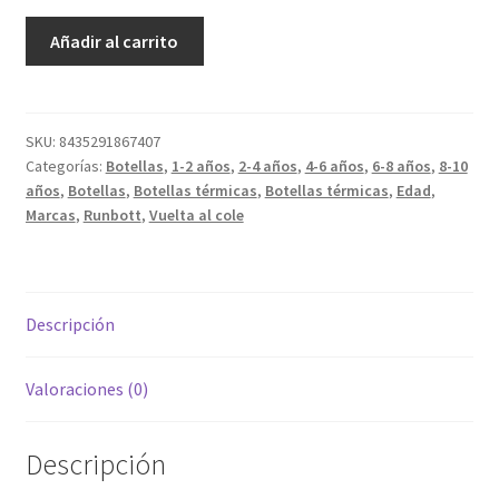
Tapón
Añadir al carrito
Estándar
cantidad
SKU:
8435291867407
Categorías:
Botellas
,
1-2 años
,
2-4 años
,
4-6 años
,
6-8 años
,
8-10
años
,
Botellas
,
Botellas térmicas
,
Botellas térmicas
,
Edad
,
Marcas
,
Runbott
,
Vuelta al cole
Descripción
Valoraciones (0)
Descripción