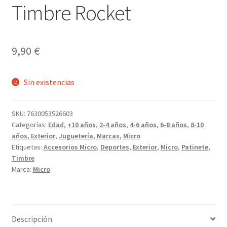
Timbre Rocket
9,90
€
Sin existencias
SKU:
7630053526603
Categorías:
Edad
,
+10 años
,
2-4 años
,
4-6 años
,
6-8 años
,
8-10
años
,
Exterior
,
Juguetería
,
Marcas
,
Micro
Etiquetas:
Accesorios Micro
,
Deportes
,
Exterior
,
Micro
,
Patinete
,
Timbre
Marca:
Micro
Descripción