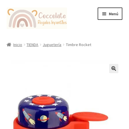
Ir
Ir
Menú
a
al
la
contenido
navegación
Tienda
Inicio
TIENDA
Juguetería
Timbre Rocket
Coccolate Puericultura y Juguetería Educativa
🔍