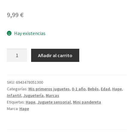
9,99
€
Hay existencias
Tiny
Añadir al carrito
Rattle
cantidad
SKU:
6943478051300
Categorías:
Mis primeros juguetes
,
0-1 año
,
Bebés
,
Edad
,
Hape
,
Infantil
,
Juguetería
,
Marcas
Etiquetas:
Hape
,
Juguete sensorial
,
Mini pandereta
Marca:
Hape