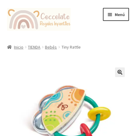
Ir
Ir
Menú
a
al
la
contenido
navegación
Tienda
Inicio
TIENDA
Bebés
Tiny Rattle
Coccolate Puericultura y Juguetería Educativa
🔍