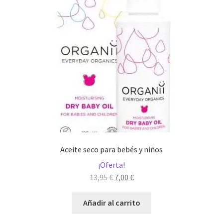
Aceite seco para bebés y niños
¡Oferta!
El
El
13,95
€
7,00
€
precio
precio
original
actual
Añadir al carrito
era:
es: