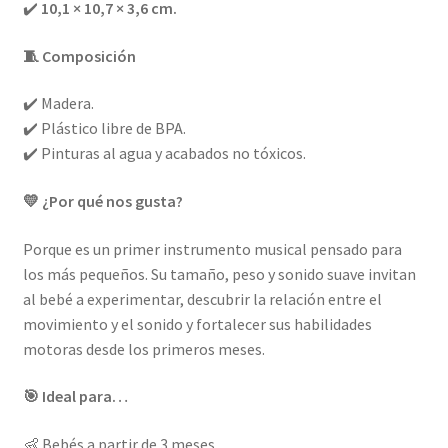
✔️
10,1 × 10,7 × 3,6 cm.
🧵 Composición
✔️ Madera.
✔️ Plástico libre de BPA.
✔️ Pinturas al agua y acabados no tóxicos.
💛 ¿Por qué nos gusta?
Porque es un primer instrumento musical pensado para
los más pequeños. Su tamaño, peso y sonido suave invitan
al bebé a experimentar, descubrir la relación entre el
movimiento y el sonido y fortalecer sus habilidades
motoras desde los primeros meses.
🎯 Ideal para…
👶 Bebés a partir de 3 meses.