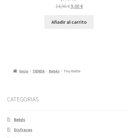
El
El
14,90
€
9,00
€
precio
precio
original
actual
Añadir al carrito
era:
es:
14,90 €.
9,00 €.
Inicio
TIENDA
Bebés
Tiny Rattle
CATEGORIAS
Bebés
Disfraces