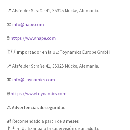
📍 Alsfelder Straße 41, 35325 Mücke, Alemania.
📧
info@hape.com
🌐
https://www.hape.com
🇪🇺
Importador en la UE:
Toynamics Europe GmbH
📍 Alsfelder Straße 41, 35325 Mücke, Alemania.
📧
info@toynamics.com
🌐
https://www.toynamics.com
⚠️ Advertencias de seguridad
👶 Recomendado a partir de
3 meses
.
👨‍👩‍👧 Utilizar bajo la supervisión de un adulto.