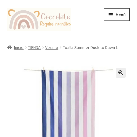
Ir
Ir
Menú
a
al
la
contenido
navegación
Tienda
Inicio
TIENDA
Verano
Toalla Summer Dusk to Dawn L
Coccolate Puericultura y Juguetería Educativa
🔍