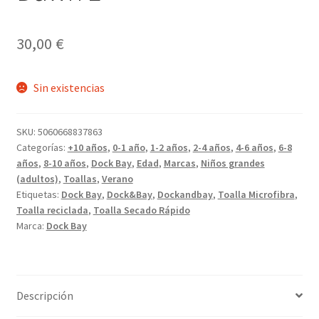
30,00
€
Sin existencias
SKU:
5060668837863
Categorías:
+10 años
,
0-1 año
,
1-2 años
,
2-4 años
,
4-6 años
,
6-8
años
,
8-10 años
,
Dock Bay
,
Edad
,
Marcas
,
Niños grandes
(adultos)
,
Toallas
,
Verano
Etiquetas:
Dock Bay
,
Dock&Bay
,
Dockandbay
,
Toalla Microfibra
,
Toalla reciclada
,
Toalla Secado Rápido
Marca:
Dock Bay
Descripción