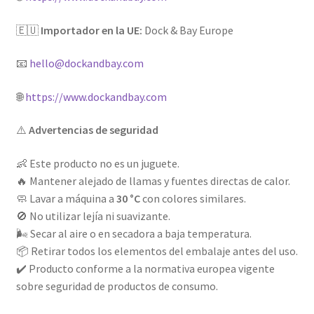
🇪🇺
Importador en la UE:
Dock & Bay Europe
📧
hello@dockandbay.com
🌐
https://www.dockandbay.com
⚠️
Advertencias de seguridad
👶 Este producto no es un juguete.
🔥 Mantener alejado de llamas y fuentes directas de calor.
🧼 Lavar a máquina a
30 °C
con colores similares.
🚫 No utilizar lejía ni suavizante.
🌬️ Secar al aire o en secadora a baja temperatura.
📦 Retirar todos los elementos del embalaje antes del uso.
✔️ Producto conforme a la normativa europea vigente
sobre seguridad de productos de consumo.