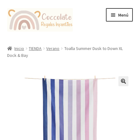
Ir
Ir
Menú
a
al
la
contenido
navegación
Tienda
Inicio
TIENDA
Verano
Toalla Summer Dusk to Down XL
Dock & Bay
Coccolate Puericultura y Juguetería Educativa
🔍