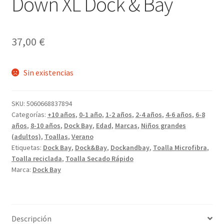
Down XL Dock & Bay
37,00
€
Sin existencias
SKU:
5060668837894
Categorías:
+10 años
,
0-1 año
,
1-2 años
,
2-4 años
,
4-6 años
,
6-8
años
,
8-10 años
,
Dock Bay
,
Edad
,
Marcas
,
Niños grandes
(adultos)
,
Toallas
,
Verano
Etiquetas:
Dock Bay
,
Dock&Bay
,
Dockandbay
,
Toalla Microfibra
,
Toalla reciclada
,
Toalla Secado Rápido
Marca:
Dock Bay
Descripción