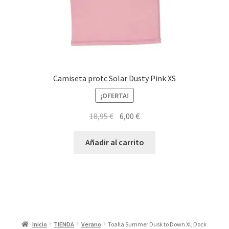
Camiseta protc Solar Dusty Pink XS
¡OFERTA!
El
El
18,95
€
6,00
€
precio
precio
original
actual
Añadir al carrito
era:
es:
18,95 €.
6,00 €.
Inicio
TIENDA
Verano
Toalla Summer Dusk to Down XL Dock