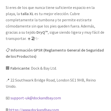
Si eres de los que nunca tiene suficiente espacio en la
playa, la
talla XL
es tu mejor elección. Cubre
completamente la tumbona y te permite estirarte
cómodamente sin que los pies queden fuera. Además,
gracias a su tejido
DryQ™
, sigue siendo ligera y muy fácil de
transportar. ☀️🏖️✨
📋
Información GPSR (Reglamento General de Seguridad
de los Productos)
🏢
Fabricante:
Dock & Bay Ltd.
📍 22 Southwark Bridge Road, London SE1 9HB, Reino
Unido.
📧
support-uk@dockandbay.com
🌐
https://www.dockandbay.com