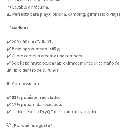
🧼 Lavable a máquina.
🌊 Perfecta para playa, piscina, camping, gimnasio o viajes.
📏
Medidas
✔️
200 × 90 cm (Talla XL).
✔️
Peso aproximado: 485 g.
✔️ Cubre completamente una tumbona.
✔️ Se pliega hasta ocupar aproximadamente el tamaño de
un libro dentro de su funda.
🧵
Composición
✔️
83% poliéster reciclado.
✔️
17% poliamida reciclada.
✔️ Tejido técnico
DryQ™
de secado ultrarrápido.
💛
¿Por qué nos gusta?