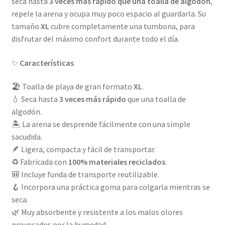
seca hasta
3 veces más rápido que una toalla de algodón
,
repele la arena y ocupa muy poco espacio al guardarla. Su
tamaño
XL
cubre completamente una tumbona, para
disfrutar del máximo confort durante todo el día.
✨
Características
🏖️ Toalla de playa de gran formato
XL
.
💧 Seca hasta
3 veces más rápido
que una toalla de
algodón.
🏝️ La arena se desprende fácilmente con una simple
sacudida.
🪶 Ligera, compacta y fácil de transportar.
♻️ Fabricada con
100% materiales reciclados
.
🎒 Incluye funda de transporte reutilizable.
🪝 Incorpora una práctica goma para colgarla mientras se
seca.
🌿 Muy absorbente y resistente a los malos olores
provocados por la humedad.