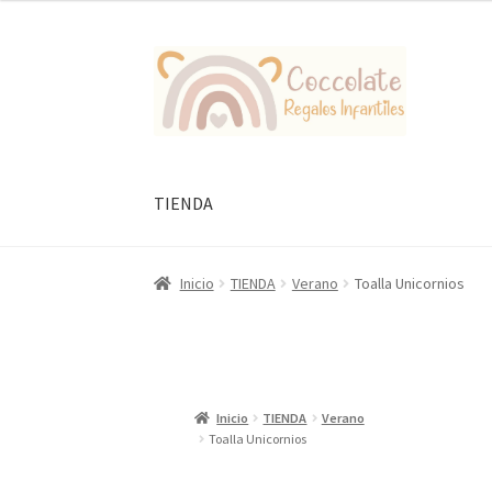
original
actual
era:
es:
Ir
Ir
10,95 €.
6,00 €.
a
al
la
contenido
navegación
TIENDA
Inicio
TIENDA
Verano
Toalla Unicornios
Inicio
TIENDA
Verano
Toalla Unicornios