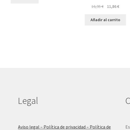
El
El
16,95
€
11,86
€
precio
preci
original
actual
Añadir al carrito
era:
es:
16,95 €.
11,86 
Legal
C
Aviso legal – Política de privacidad – Política de
Es