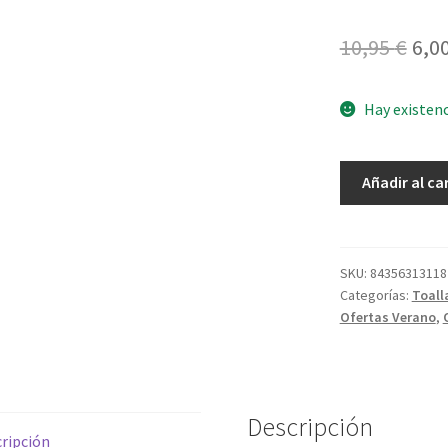
El
10,95
€
6,0
pre
Hay existen
ori
era:
Toalla
Añadir al ca
10,9
Unicornios
cantidad
SKU:
84356313118
Categorías:
Toall
Ofertas Verano
,
Descripción
ripción