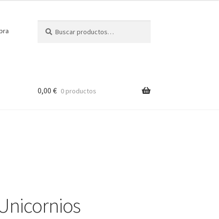
Buscar
Buscar
pra
por:
0,00
€
0 productos
 Unicornios