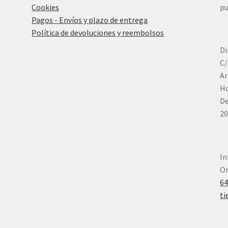
Cookies
pu
Pagos - Envíos y plazo de entrega
Política de devoluciones y reembolsos
Di
C/
Ar
Ho
De
20
In
Or
6
ti