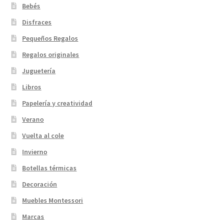
Bebés
Disfraces
Pequeños Regalos
Regalos originales
Juguetería
Libros
Papelería y creatividad
Verano
Vuelta al cole
Invierno
Botellas térmicas
Decoración
Muebles Montessori
Marcas