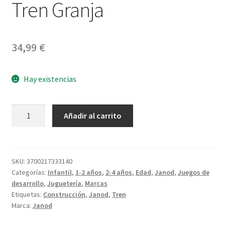
Tren Granja
34,99
€
Hay existencias
Tren
Añadir al carrito
Granja
cantidad
SKU:
3700217333140
Categorías:
Infantil
,
1-2 años
,
2-4 años
,
Edad
,
Janod
,
Juegos de
desarrollo
,
Juguetería
,
Marcas
Etiquetas:
Construcción
,
Janod
,
Tren
Marca:
Janod