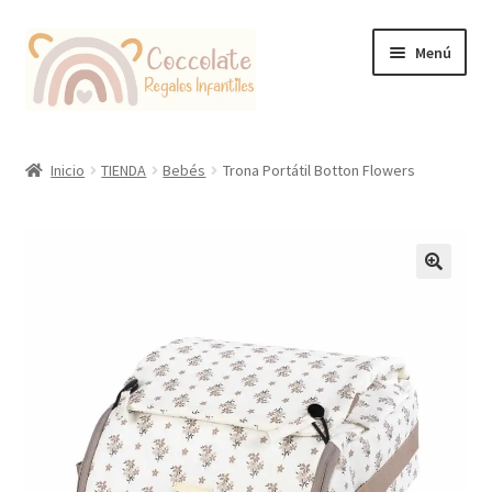
Ir
Ir
Menú
a
al
la
contenido
navegación
Tienda
Inicio
TIENDA
Bebés
Trona Portátil Botton Flowers
Coccolate Puericultura y Juguetería Educativa
🔍