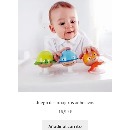
Las
opciones
se
pueden
elegir
en
la
página
de
producto
Juego de sonajeros adhesivos
16,99
€
Añadir al carrito