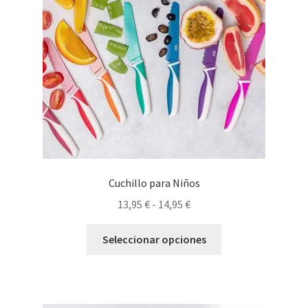
Cuchillo para Niños
Rango
13,95
€
-
14,95
€
de
Este
precios:
Seleccionar opciones
producto
desde
tiene
13,95 €
múltiples
hasta
variantes.
14,95 €