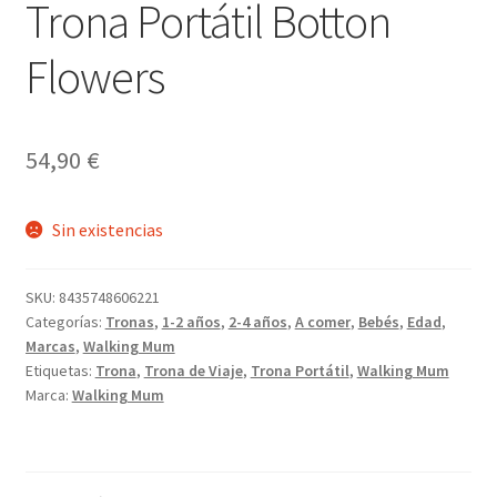
Trona Portátil Botton
Flowers
54,90
€
Sin existencias
SKU:
8435748606221
Categorías:
Tronas
,
1-2 años
,
2-4 años
,
A comer
,
Bebés
,
Edad
,
Marcas
,
Walking Mum
Etiquetas:
Trona
,
Trona de Viaje
,
Trona Portátil
,
Walking Mum
Marca:
Walking Mum