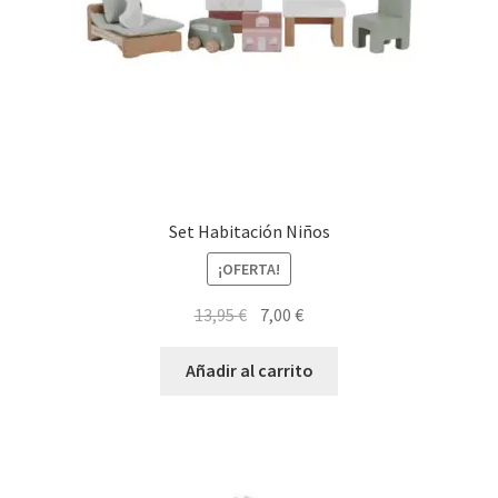
Set Habitación Niños
¡OFERTA!
El
El
13,95
€
7,00
€
precio
precio
original
actual
Añadir al carrito
era:
es:
13,95 €.
7,00 €.