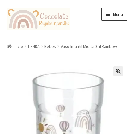
Ir
Ir
Menú
a
al
la
contenido
navegación
Tienda
Inicio
TIENDA
Bebés
Vaso Infantil Mio 250ml Rainbow
Coccolate Puericultura y Juguetería Educativa
🔍