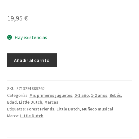
19,95
€
Hay existencias
Zorro
Añadir al carrito
Musical
Forest
Friends
cantidad
SKU:
8713291889262
Categorías:
Mis primeros juguetes
,
0-1 año
,
1-2 años
,
Bebés
,
Edad
,
Little Dutch
,
Marcas
Etiquetas:
Forest Friends
,
Little Dutch
,
Muñeco musical
Marca:
Little Dutch