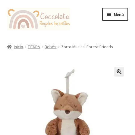
Ir
Ir
Menú
a
al
la
contenido
navegación
Tienda
Inicio
TIENDA
Bebés
Zorro Musical Forest Friends
Coccolate Puericultura y Juguetería Educativa
🔍