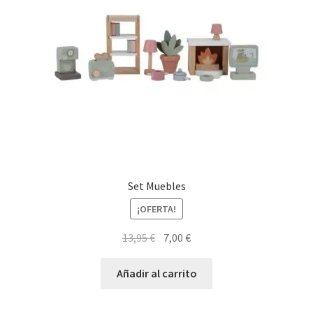
Set Muebles
¡OFERTA!
El
El
13,95
€
7,00
€
precio
precio
original
actual
Añadir al carrito
era:
es:
13,95 €.
7,00 €.