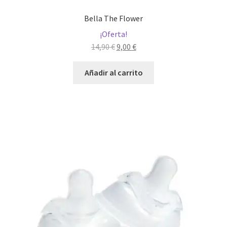
Bella The Flower
¡Oferta!
El
El
14,90
€
9,00
€
precio
precio
original
actual
Añadir al carrito
era:
es:
14,90 €.
9,00 €.