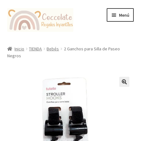
Ir
Ir
Menú
a
al
la
contenido
navegación
Tienda
Inicio
TIENDA
Bebés
2 Ganchos para Silla de Paseo
Negros
Coccolate Puericultura y Juguetería Educativa
🔍