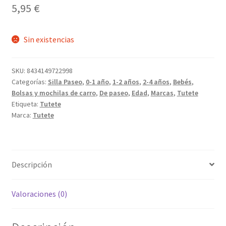
5,95
€
Sin existencias
SKU:
8434149722998
Categorías:
Silla Paseo
,
0-1 año
,
1-2 años
,
2-4 años
,
Bebés
,
Bolsas y mochilas de carro
,
De paseo
,
Edad
,
Marcas
,
Tutete
Etiqueta:
Tutete
Marca:
Tutete
Descripción
Valoraciones (0)