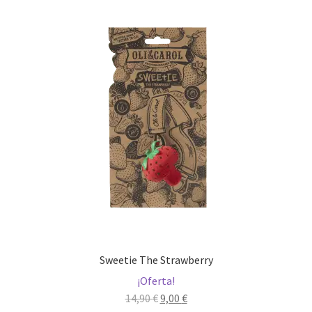
Sweetie The Strawberry
¡Oferta!
El
El
14,90
€
9,00
€