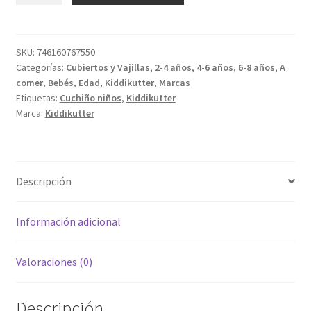
Niños
14,95 €
cantidad
SKU:
746160767550
Categorías:
Cubiertos y Vajillas
,
2-4 años
,
4-6 años
,
6-8 años
,
A
comer
,
Bebés
,
Edad
,
Kiddikutter
,
Marcas
Etiquetas:
Cuchiño niños
,
Kiddikutter
Marca:
Kiddikutter
Descripción
Información adicional
Valoraciones (0)
Descripción