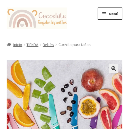
Ir
Ir
Menú
a
al
la
contenido
navegación
Tienda
Inicio
TIENDA
Bebés
Cuchillo para Niños
Coccolate Puericultura y Juguetería Educativa
🔍