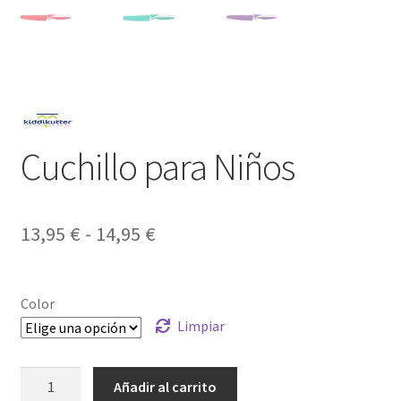
Cuchillo para Niños
Rango
13,95
€
-
14,95
€
de
precios:
Color
desde
Limpiar
13,95 €
Cuchillo
Añadir al carrito
hasta
para