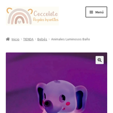
Ir
Ir
Menú
a
al
la
contenido
navegación
Tienda
Inicio
TIENDA
Bebés
Animales Luminosos Baño
Coccolate Puericultura y Juguetería Educativa
🔍