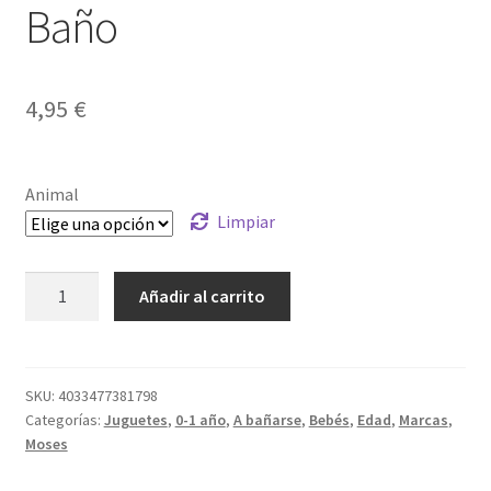
Baño
4,95
€
Animal
Limpiar
Animales
Añadir al carrito
Luminosos
Baño
cantidad
SKU:
4033477381798
Categorías:
Juguetes
,
0-1 año
,
A bañarse
,
Bebés
,
Edad
,
Marcas
,
Moses