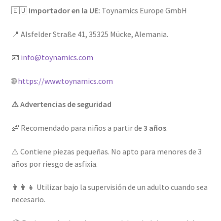
🇪🇺
Importador en la UE:
Toynamics Europe GmbH
📍 Alsfelder Straße 41, 35325 Mücke, Alemania.
📧
info@toynamics.com
🌐
https://www.toynamics.com
⚠️ Advertencias de seguridad
👶 Recomendado para niños a partir de
3 años
.
⚠️ Contiene piezas pequeñas. No apto para menores de 3
años por riesgo de asfixia.
👨‍👩‍👧 Utilizar bajo la supervisión de un adulto cuando sea
necesario.