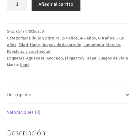
Avocado
Añadir al carrito
Fidget
cantidad
SKU:
6943478056350
Categorías:
Dibujo y pintura
,
2-4 años
,
4-6 años
,
6-8 años
,
8-10
años
,
Edad
,
Hape
,
Juegos de desarrollo
,
Juguetería
,
Marcas
,
Papelería y creatividad
Etiquetas:
Aguacate
,
Avocado
,
Fidget toy
,
Hape
,
Juegos de Viaje
Marca:
Hape
Descripción
Valoraciones (0)
Descripción