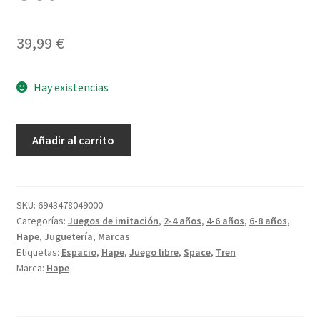
39,99
€
Hay existencias
Space
Añadir al carrito
Adventure
Play
Set
cantidad
SKU:
6943478049000
Categorías:
Juegos de imitación
,
2-4 años
,
4-6 años
,
6-8 años
,
Hape
,
Juguetería
,
Marcas
Etiquetas:
Espacio
,
Hape
,
Juego libre
,
Space
,
Tren
Marca:
Hape