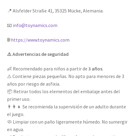
📍 Alsfelder Straße 41, 35325 Mücke, Alemania.
📧
info@toynamics.com
🌐
https://www.toynamics.com
⚠️ Advertencias de seguridad
👶 Recomendado para niños a partir de
3 años
.
⚠️ Contiene piezas pequeñas. No apto para menores de 3
años por riesgo de asfixia.
📦 Retirar todos los elementos del embalaje antes del
primer uso.
👨‍👩‍👧 Se recomienda la supervisión de un adulto durante
el juego.
🧼 Limpiar con un paño ligeramente húmedo. No sumergir
en agua.