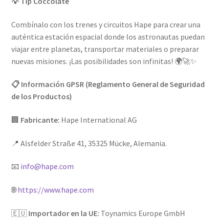
💡 Tip Coccolate
Combínalo con los trenes y circuitos Hape para crear una
auténtica estación espacial donde los astronautas puedan
viajar entre planetas, transportar materiales o preparar
nuevas misiones. ¡Las posibilidades son infinitas! 🌍🚀✨
📋 Información GPSR (Reglamento General de Seguridad
de los Productos)
🏢
Fabricante:
Hape International AG
📍 Alsfelder Straße 41, 35325 Mücke, Alemania.
📧
info@hape.com
🌐
https://www.hape.com
🇪🇺
Importador en la UE:
Toynamics Europe GmbH