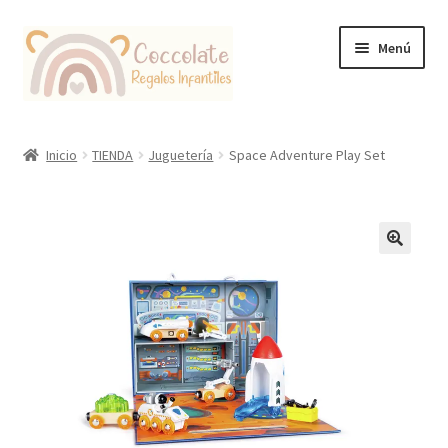
Ir
Ir
Menú
a
al
la
contenido
navegación
Tienda
Inicio
TIENDA
Juguetería
Space Adventure Play Set
Coccolate Puericultura y Juguetería Educativa
🔍