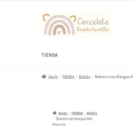
Ir
Ir
a
al
la
contenido
navegación
TIENDA
Inicio
TIENDA
Bebés
Babero con Mangas 
Inicio
TIENDA
Bebés
Babero con Mangas Mrs
Peacock