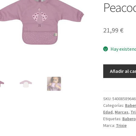
Peaco
21,99
€
Hay existen
Babero
Añadir al ca
con
Mangas
Mrs
Peacock
SKU:
54008589646
Categorías:
Baber
cantidad
Edad
,
Marcas
,
Tri
Etiquetas:
Babero
Marca:
Trixie