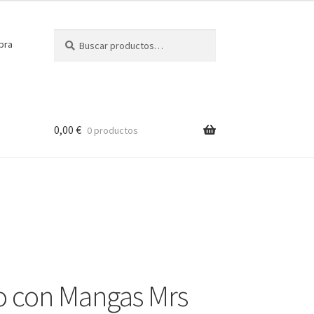
Buscar
Buscar
pra
por:
0,00
€
0 productos
 con Mangas Mrs