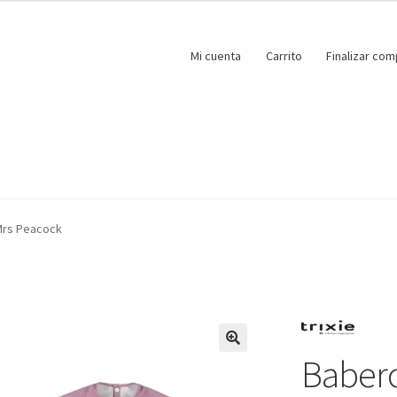
Mi cuenta
Carrito
Finalizar com
Mrs Peacock
Babero
🔍