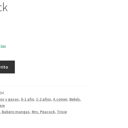
ck
cias
rrito
94
os y gasas
,
0-1 año
,
1-2 años
,
A comer
,
Bebés
,
xie
,
Babero mangas
,
Mrs. Peacock
,
Trixie