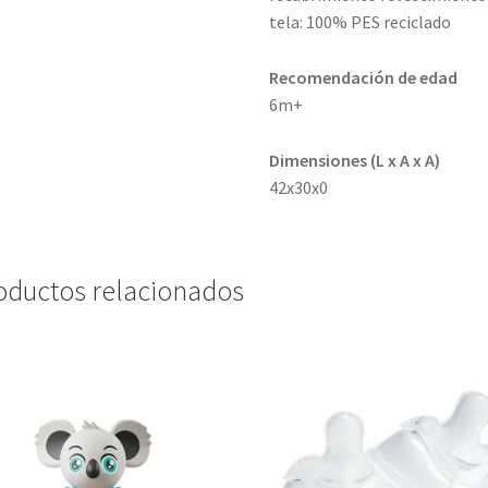
tela: 100% PES reciclado
Recomendación de edad
6m+
Dimensiones (L x A x A)
42x30x0
oductos relacionados