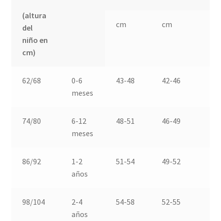
(altura
cm
cm
c
del
niño en
cm)
62/68
0-6
43-48
42-46
4
meses
74/80
6-12
48-51
46-49
4
meses
86/92
1-2
51-54
49-52
5
años
98/104
2-4
54-58
52-55
5
años