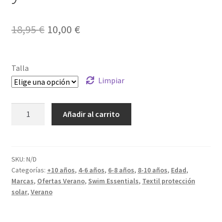
El
El
18,95
€
10,00
€
precio
precio
original
actual
Talla
era:
es:
Limpiar
18,95 €.
10,00 €.
Bañador
Añadir al carrito
UV
Rayas
Azules
y
SKU:
N/D
Categorías:
+10 años
,
4-6 años
,
6-8 años
,
8-10 años
,
Edad
,
Blancas
Marcas
,
Ofertas Verano
,
Swim Essentials
,
Textil protección
cantidad
solar
,
Verano