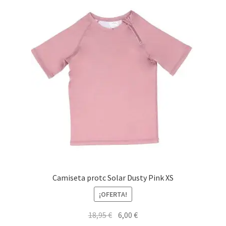
Las
opciones
se
pueden
elegir
en
la
página
de
producto
Camiseta protc Solar Dusty Pink XS
¡OFERTA!
El
El
18,95
€
6,00
€