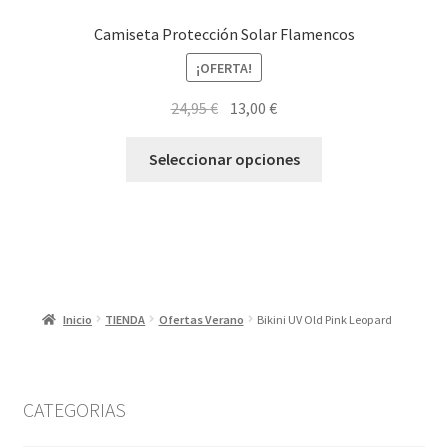
Camiseta Protección Solar Flamencos
¡OFERTA!
El
El
24,95
€
13,00
€
precio
precio
Este
original
actual
Seleccionar opciones
producto
era:
es:
tiene
24,95 €.
13,00 €.
múltiples
variantes.
Las
opciones
Inicio
TIENDA
Ofertas Verano
Bikini UV Old Pink Leopard
se
pueden
elegir
en
CATEGORIAS
la