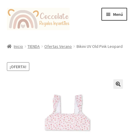
Ir
Ir
Menú
a
al
la
contenido
navegación
Tienda
Inicio
TIENDA
Ofertas Verano
Bikini UV Old Pink Leopard
Coccolate Puericultura y Juguetería Educativa
¡OFERTA!
🔍