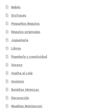
página
de
Bebés
producto
Disfraces
Pequeños Regalos
Regalos originales
Juguetería
Libros
Papelería y creatividad
Verano
Vuelta al cole
Invierno
Botellas térmicas
Decoración
Muebles Montessori