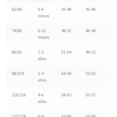
62/68
0-6
43-48
42-46
4
meses
74/80
6-12
48-51
46-49
4
meses
86/92
1-2
51-54
49-52
5
años
98/104
2-4
54-58
52-55
5
años
110/116
4-6
58-63
55-57
6
años
122/128
6-8
63-68
57-60
6