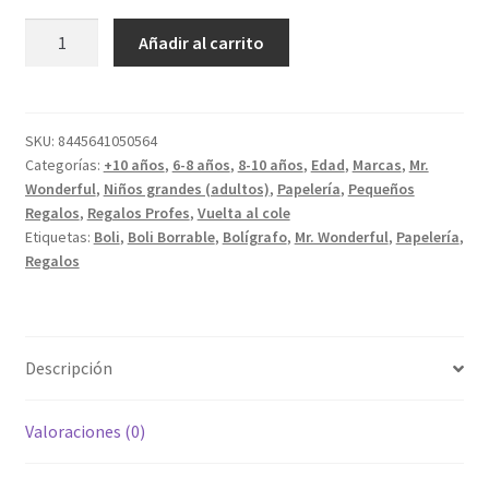
Boli
Añadir al carrito
borrable
Panda
Rojo
cantidad
SKU:
8445641050564
Categorías:
+10 años
,
6-8 años
,
8-10 años
,
Edad
,
Marcas
,
Mr.
Wonderful
,
Niños grandes (adultos)
,
Papelería
,
Pequeños
Regalos
,
Regalos Profes
,
Vuelta al cole
Etiquetas:
Boli
,
Boli Borrable
,
Bolígrafo
,
Mr. Wonderful
,
Papelería
,
Regalos
Descripción
Valoraciones (0)