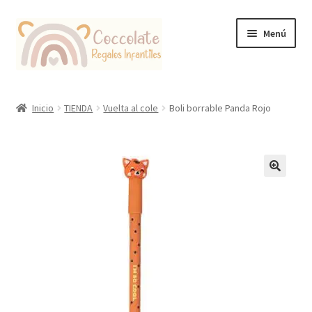
Ir
Ir
Menú
a
al
la
contenido
navegación
Tienda
Inicio
TIENDA
Vuelta al cole
Boli borrable Panda Rojo
Coccolate Puericultura y Juguetería Educativa
🔍