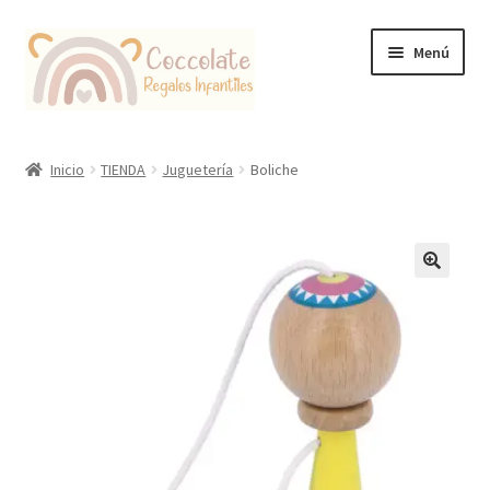
Ir
Ir
Menú
a
al
la
contenido
navegación
Tienda
Inicio
TIENDA
Juguetería
Boliche
Coccolate Puericultura y Juguetería Educativa
🔍