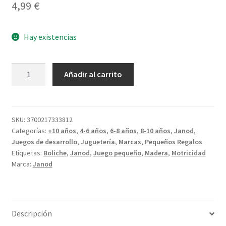
4,99
€
Hay existencias
Boliche
Añadir al carrito
cantidad
SKU:
3700217333812
Categorías:
+10 años
,
4-6 años
,
6-8 años
,
8-10 años
,
Janod
,
Juegos de desarrollo
,
Juguetería
,
Marcas
,
Pequeños Regalos
Etiquetas:
Boliche
,
Janod
,
Juego pequeño
,
Madera
,
Motricidad
Marca:
Janod
Descripción