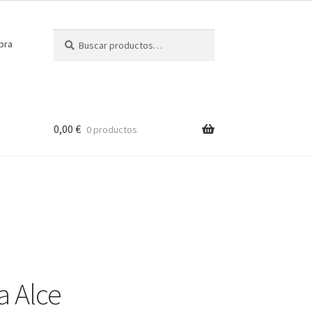
Buscar
Buscar
pra
por:
0,00
€
0 productos
a Alce