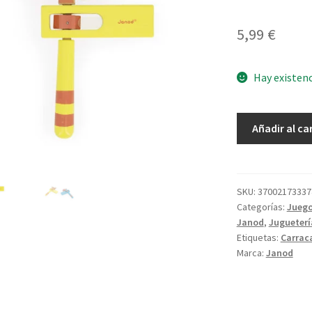
5,99
€
Hay existen
Carraca
Añadir al ca
Alce
cantidad
SKU:
37002173337
Categorías:
Juego
Janod
,
Jugueterí
Etiquetas:
Carrac
Marca:
Janod