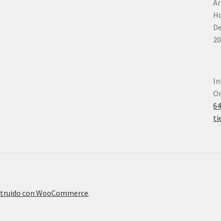
Ar
Ho
De
20
In
Or
6
ti
truido con WooCommerce
.