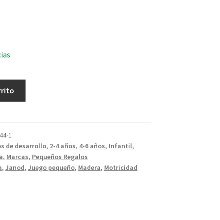
cias
rrito
44-1
s de desarrollo
,
2-4 años
,
4-6 años
,
Infantil
,
a
,
Marcas
,
Pequeños Regalos
a
,
Janod
,
Juego pequeño
,
Madera
,
Motricidad