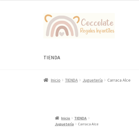
Ir
Ir
a
al
la
contenido
navegación
TIENDA
Inicio
TIENDA
Juguetería
Carraca Alce
Inicio
TIENDA
Juguetería
Carraca Alce