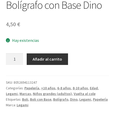
Bolígrafo con Base Dino
4,50
€
Hay existencias
Bolígrafo
Añadir al carrito
con
Base
Dino
cantidad
SKU:
8052694113247
Categorías:
Papelería
,
+10 años
,
6-8 años
,
8-10 años
,
Edad
,
Legami
,
Marcas
,
Niños grandes (adultos)
,
Vuelta al cole
Etiquetas:
Boli
,
Boli con Base
,
Bolígrafo
,
Dino
,
Legami
,
Papelería
Marca:
Legami