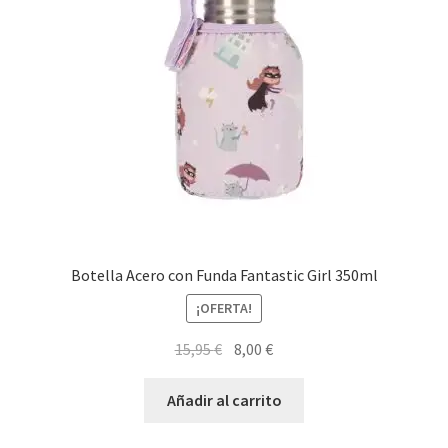
Botella Acero con Funda Fantastic Girl 350ml
¡OFERTA!
El
El
15,95
€
8,00
€
precio
precio
original
actual
Añadir al carrito
era:
es: