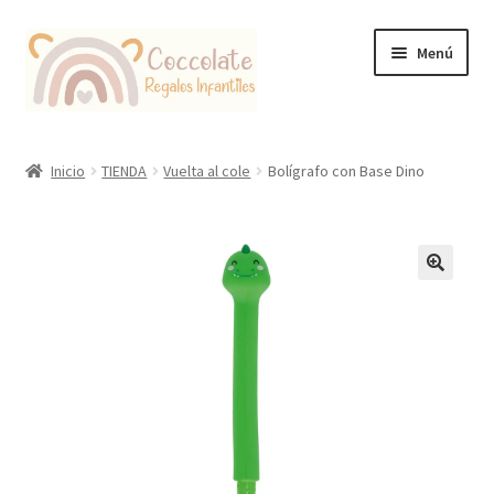
Ir
Ir
Menú
a
al
la
contenido
navegación
Tienda
Inicio
TIENDA
Vuelta al cole
Bolígrafo con Base Dino
Coccolate Puericultura y Juguetería Educativa
🔍