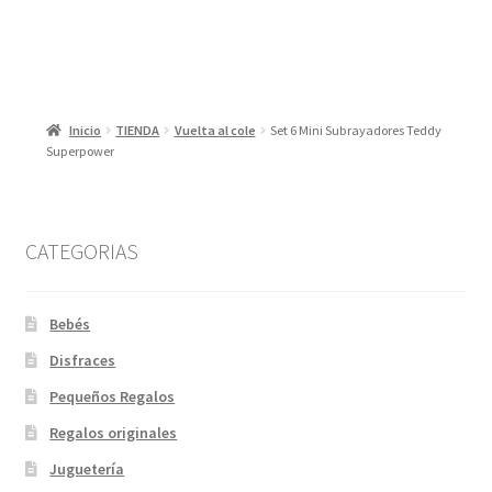
8,00 €.
4,00 €.
Inicio
TIENDA
Vuelta al cole
Set 6 Mini Subrayadores Teddy
Superpower
CATEGORIAS
Bebés
Disfraces
Pequeños Regalos
Regalos originales
Juguetería