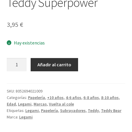
Teddy Superpower
3,95
€
Hay existencias
Set
Añadir al carrito
6
Mini
Subrayadores
Teddy
SKU:
8052694021009
Categorías:
Papelería
,
+10 años
,
4-6 años
,
6-8 años
,
8-10 años
,
Superpower
Edad
,
Legami
,
Marcas
,
Vuelta al cole
cantidad
Etiquetas:
Legami
,
Papelería
,
Subrayadores
,
Teddy
,
Teddy Bear
Marca:
Legami