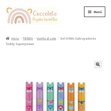
Ir
Ir
Menú
a
al
la
contenido
navegación
Tienda
Inicio
TIENDA
Vuelta al cole
Set 6 Mini Subrayadores
Teddy Superpower
Coccolate Puericultura y Juguetería Educativa
🔍