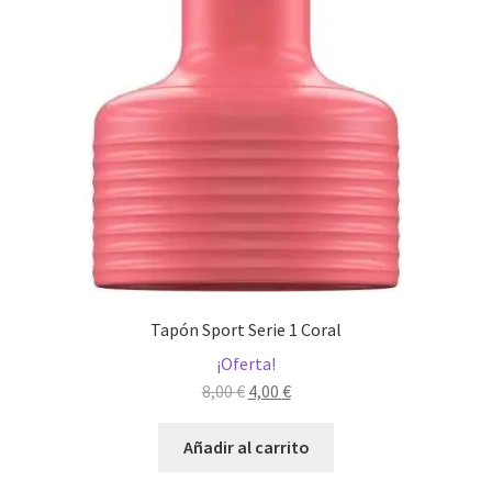
Tapón Sport Serie 1 Coral
¡Oferta!
El
El
8,00
€
4,00
€
precio
precio
original
actual
Añadir al carrito
era:
es: