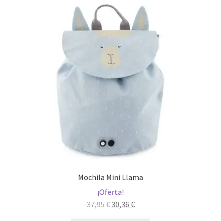
Mochila Mini Llama
¡Oferta!
El
El
37,95
€
30,36
€
precio
precio