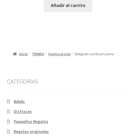
original
actual
Añadir al carrito
era:
es:
37,95 €.
30,36 €.
Inicio
TIENDA
Vuelta al cole
Bolígrafo con Base Llama
CATEGORIAS
Bebés
Disfraces
Pequeños Regalos
Regalos originales