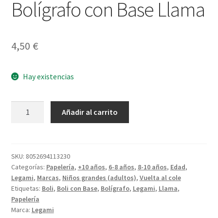
Bolígrafo con Base Llama
4,50
€
Hay existencias
Bolígrafo
Añadir al carrito
con
Base
Llama
cantidad
SKU:
8052694113230
Categorías:
Papelería
,
+10 años
,
6-8 años
,
8-10 años
,
Edad
,
Legami
,
Marcas
,
Niños grandes (adultos)
,
Vuelta al cole
Etiquetas:
Boli
,
Boli con Base
,
Bolígrafo
,
Legami
,
Llama
,
Papelería
Marca:
Legami