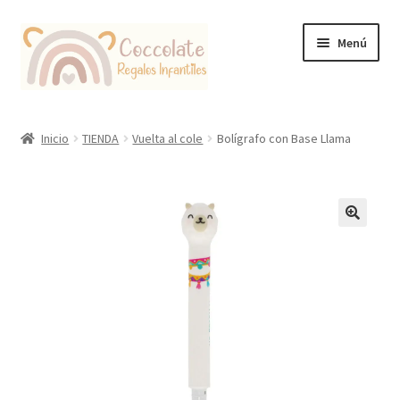
Ir
Ir
Menú
a
al
la
contenido
navegación
Tienda
Inicio
TIENDA
Vuelta al cole
Bolígrafo con Base Llama
Coccolate Puericultura y Juguetería Educativa
🔍