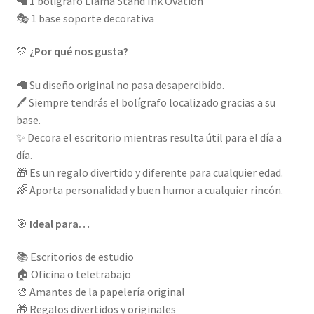
🦙 1 bolígrafo Llama Stand Ink Ovation
🎭 1 base soporte decorativa
💛
¿Por qué nos gusta?
🦙 Su diseño original no pasa desapercibido.
🖊️ Siempre tendrás el bolígrafo localizado gracias a su
base.
✨ Decora el escritorio mientras resulta útil para el día a
día.
🎁 Es un regalo divertido y diferente para cualquier edad.
🌈 Aporta personalidad y buen humor a cualquier rincón.
🎯
Ideal para…
📚 Escritorios de estudio
🏠 Oficina o teletrabajo
🎨 Amantes de la papelería original
🎁 Regalos divertidos y originales