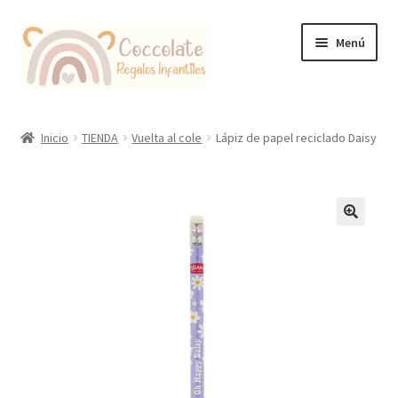
Ir
Ir
Menú
a
al
la
contenido
navegación
Tienda
Inicio
TIENDA
Vuelta al cole
Lápiz de papel reciclado Daisy
Coccolate Puericultura y Juguetería Educativa
🔍