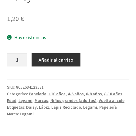
1,20
€
Hay existencias
Lápiz
Añadir al carrito
de
papel
reciclado
Daisy
SKU:
8052694123581
Categorías:
Papelería
,
+10 años
,
4-6 años
,
6-8 años
,
8-10 años
,
cantidad
Edad
,
Legami
,
Marcas
,
Niños grandes (adultos)
,
Vuelta al cole
Etiquetas:
Daisy
,
Lápiz
,
Lápiz Reciclado
,
Legami
,
Papelería
Marca:
Legami