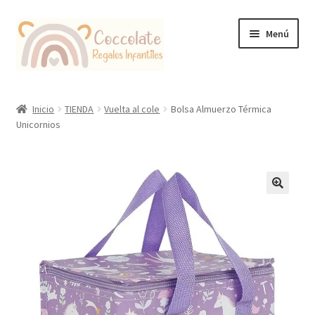
Ir
Ir
Menú
a
al
la
contenido
navegación
Tienda
Inicio
TIENDA
Vuelta al cole
Bolsa Almuerzo Térmica
Unicornios
Coccolate Puericultura y Juguetería Educativa
🔍