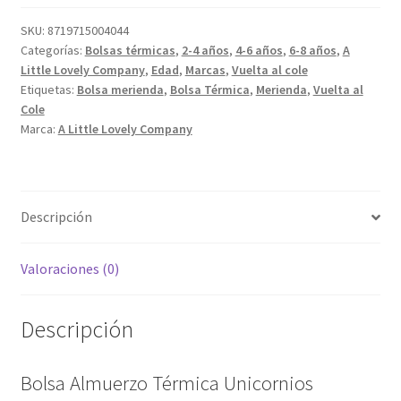
Unicornios
cantidad
SKU:
8719715004044
Categorías:
Bolsas térmicas
,
2-4 años
,
4-6 años
,
6-8 años
,
A
Little Lovely Company
,
Edad
,
Marcas
,
Vuelta al cole
Etiquetas:
Bolsa merienda
,
Bolsa Térmica
,
Merienda
,
Vuelta al
Cole
Marca:
A Little Lovely Company
Descripción
Valoraciones (0)
Descripción
Bolsa Almuerzo Térmica Unicornios