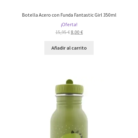
Botella Acero con Funda Fantastic Girl 350ml
¡Oferta!
El
El
15,95
€
8,00
€
precio
precio
original
actual
Añadir al carrito
era:
es:
15,95 €.
8,00 €.