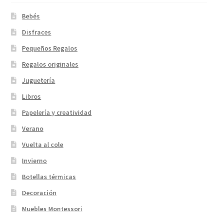
Bebés
Disfraces
Pequeños Regalos
Regalos originales
Juguetería
Libros
Papelería y creatividad
Verano
Vuelta al cole
Invierno
Botellas térmicas
Decoración
Muebles Montessori