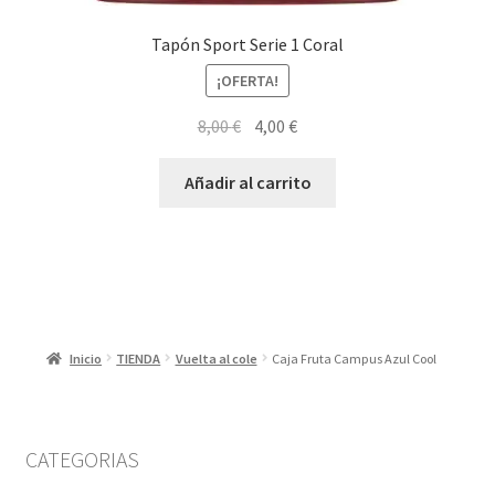
Tapón Sport Serie 1 Coral
¡OFERTA!
El
El
8,00
€
4,00
€
precio
precio
original
actual
Añadir al carrito
era:
es:
8,00 €.
4,00 €.
Inicio
TIENDA
Vuelta al cole
Caja Fruta Campus Azul Cool
CATEGORIAS