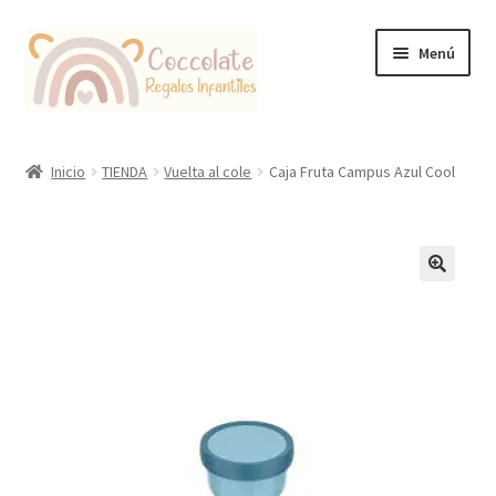
Ir
Ir
Menú
a
al
la
contenido
navegación
Tienda
Inicio
TIENDA
Vuelta al cole
Caja Fruta Campus Azul Cool
Coccolate Puericultura y Juguetería Educativa
🔍