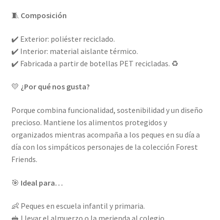
🧵
Composición
✔️ Exterior: poliéster reciclado.
✔️ Interior: material aislante térmico.
✔️ Fabricada a partir de botellas PET recicladas. ♻️
💛
¿Por qué nos gusta?
Porque combina funcionalidad, sostenibilidad y un diseño
precioso. Mantiene los alimentos protegidos y
organizados mientras acompaña a los peques en su día a
día con los simpáticos personajes de la colección Forest
Friends.
🎯
Ideal para…
👶 Peques en escuela infantil y primaria.
🥪 Llevar el almuerzo o la merienda al colegio.