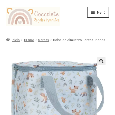
Ir
Ir
Menú
a
al
la
contenido
navegación
Tienda
Inicio
TIENDA
Marcas
Bolsa de Almuerzo Forest Friends
Coccolate Puericultura y Juguetería Educativa
🔍