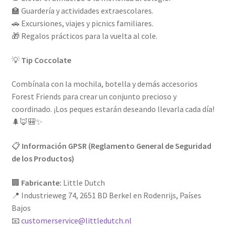
🏫 Guardería y actividades extraescolares.
🚗 Excursiones, viajes y picnics familiares.
🎁 Regalos prácticos para la vuelta al cole.
💡
Tip Coccolate
Combínala con la mochila, botella y demás accesorios
Forest Friends para crear un conjunto precioso y
coordinado. ¡Los peques estarán deseando llevarla cada día!
🌲🦊🎒✨
📋
Información GPSR (Reglamento General de Seguridad
de los Productos)
🏢
Fabricante:
Little Dutch
📍 Industrieweg 74, 2651 BD Berkel en Rodenrijs, Países
Bajos
📧
customerservice@littledutch.nl