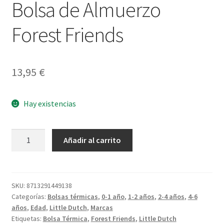
Bolsa de Almuerzo
Forest Friends
13,95
€
Hay existencias
Bolsa
Añadir al carrito
de
Almuerzo
Forest
Friends
SKU:
8713291449138
Categorías:
Bolsas térmicas
,
0-1 año
,
1-2 años
,
2-4 años
,
4-6
cantidad
años
,
Edad
,
Little Dutch
,
Marcas
Etiquetas:
Bolsa Térmica
,
Forest Friends
,
Little Dutch