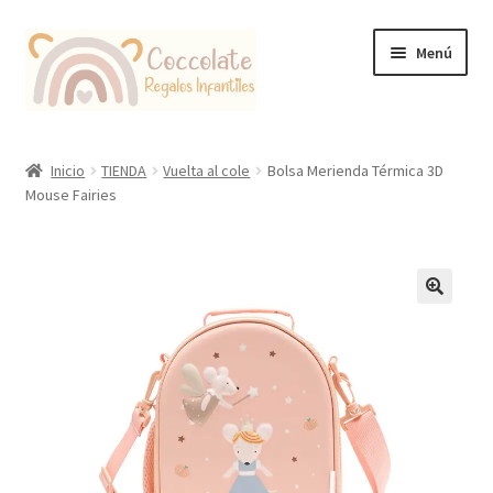
Ir
Ir
Menú
a
al
la
contenido
navegación
Tienda
Inicio
TIENDA
Vuelta al cole
Bolsa Merienda Térmica 3D
Mouse Fairies
Coccolate Puericultura y Juguetería Educativa
🔍