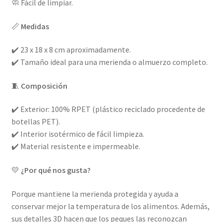
🧼 Fácil de limpiar.
📏
Medidas
✔️ 23 x 18 x 8 cm aproximadamente.
✔️ Tamaño ideal para una merienda o almuerzo completo.
🧵
Composición
✔️ Exterior: 100% RPET (plástico reciclado procedente de
botellas PET).
✔️ Interior isotérmico de fácil limpieza.
✔️ Material resistente e impermeable.
💛
¿Por qué nos gusta?
Porque mantiene la merienda protegida y ayuda a
conservar mejor la temperatura de los alimentos. Además,
sus detalles 3D hacen que los peques las reconozcan