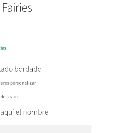
Fairies
cias
zado bordado
ieres personalizar
ado
(
+
6,50
€
)
 aquí el nombre