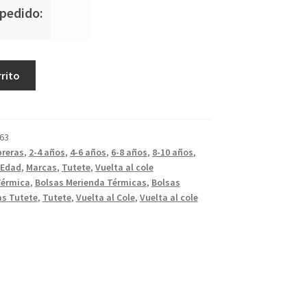
 pedido:
rrito
63
reras
,
2-4 años
,
4-6 años
,
6-8 años
,
8-10 años
,
Edad
,
Marcas
,
Tutete
,
Vuelta al cole
Térmica
,
Bolsas Merienda Térmicas
,
Bolsas
as Tutete
,
Tutete
,
Vuelta al Cole
,
Vuelta al cole