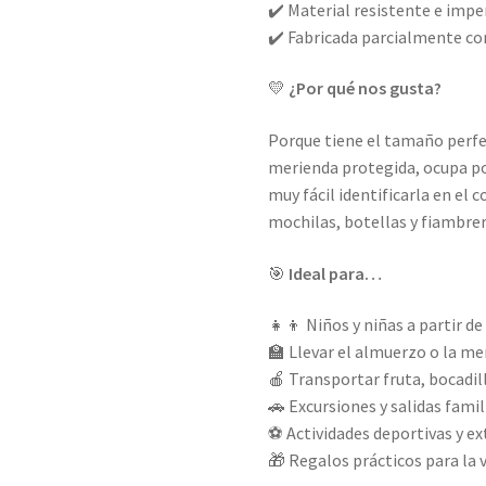
✔️ Material resistente e imp
✔️ Fabricada parcialmente con
💛
¿Por qué nos gusta?
Porque tiene el tamaño perfec
merienda protegida, ocupa poc
muy fácil identificarla en el
mochilas, botellas y fiambrer
🎯
Ideal para…
👧👦 Niños y niñas a partir de
🏫 Llevar el almuerzo o la me
🍎 Transportar fruta, bocadil
🚗 Excursiones y salidas famil
⚽ Actividades deportivas y ex
🎁 Regalos prácticos para la v