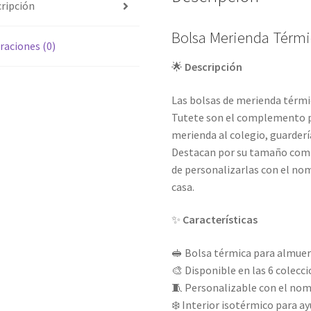
ripción
Bolsa Merienda Térmi
raciones (0)
🌟
Descripción
Las bolsas de merienda térmic
Tutete son el complemento pe
merienda al colegio, guarderí
Destacan por su tamaño compa
de personalizarlas con el no
casa.
✨
Características
🥪 Bolsa térmica para almuer
🎨 Disponible en las 6 colecci
🧵 Personalizable con el nomb
❄️ Interior isotérmico para a