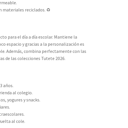
ermeable.
 materiales reciclados. ♻️
to para el día a día escolar. Mantiene la
o espacio y gracias a la personalización es
 cole. Además, combina perfectamente con las
as de las colecciones Tutete 2026.
 3 años.
rienda al colegio.
los, yogures y snacks.
iares.
traescolares.
uelta al cole.