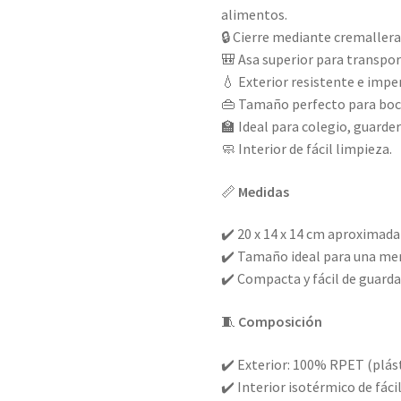
alimentos.
🔒 Cierre mediante cremallera
🎒 Asa superior para transpo
💧 Exterior resistente e imp
👜 Tamaño perfecto para bocad
🏫 Ideal para colegio, guarder
🧼 Interior de fácil limpieza.
📏
Medidas
✔️ 20 x 14 x 14 cm aproximad
✔️ Tamaño ideal para una me
✔️ Compacta y fácil de guarda
🧵
Composición
✔️ Exterior: 100% RPET (plás
✔️ Interior isotérmico de fáci