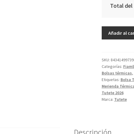
Total del
Bolsa
Añadir al ca
Merienda
Térmica
Mouse
Fairies
SKU:
84341499739
Categorías:
Fiamb
cantidad
Bolsas térmicas
,
Etiquetas:
Bolsa 
Merienda Térmic
Tutete 2026
Marca:
Tutete
Descripción