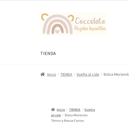
Ir
Ir
a
al
la
contenido
navegación
TIENDA
Inicio
TIENDA
Vuelta al cole
Bolsa Meriend
Inicio
TIENDA
Vuelta
al cole
Bolsa Merienda
Térmica Mouse Fairies