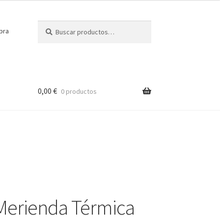
Buscar
Buscar
pra
por:
0,00
€
0 productos
Merienda Térmica