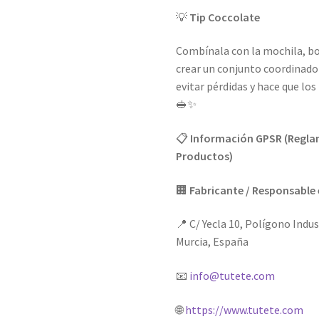
💡
Tip Coccolate
Combínala con la mochila, bo
crear un conjunto coordinado 
evitar pérdidas y hace que los
🥪✨
📋
Información GPSR (Reglam
Productos)
🏢
Fabricante / Responsable 
📍 C/ Yecla 10, Polígono Indus
Murcia, España
📧
info@tutete.com
🌐
https://www.tutete.com