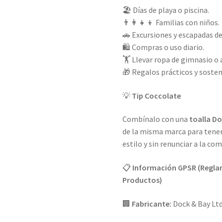
🏖️ Días de playa o piscina.
👨‍👩‍👧‍👦 Familias con niños.
🚗 Excursiones y escapadas de
🛍️ Compras o uso diario.
🏋️ Llevar ropa de gimnasio o 
🎁 Regalos prácticos y sosten
💡
Tip Coccolate
Combínalo con una
toalla D
de la misma marca para tener 
estilo y sin renunciar a la co
📋
Información GPSR (Reglam
Productos)
🏢
Fabricante:
Dock & Bay Ltd