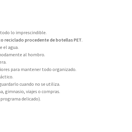
 todo lo imprescindible.
co reciclado procedente de botellas PET
.
e el agua.
cómodamente al hombro.
era.
eriores para mantener todo organizado.
áctico.
guardarlo cuando no se utiliza.
na, gimnasio, viajes o compras.
(programa delicado).