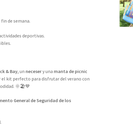
 fin de semana.
actividades deportivas.
ibles.
ock & Bay
, un
neceser
y una
manta de picnic
el kit perfecto para disfrutar del verano con
modidad. 🌞🏖️💙
ento General de Seguridad de los
.