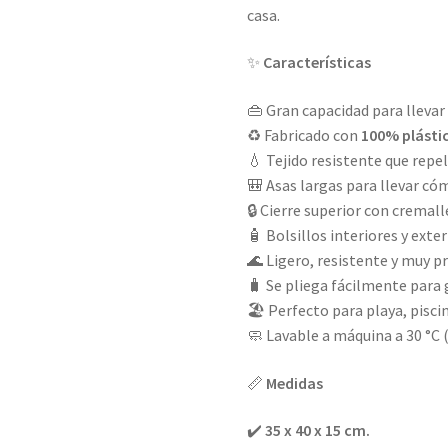
casa.
✨
Características
👜 Gran capacidad para llevar
♻️ Fabricado con
100% plásti
💧 Tejido resistente que repel
🎒 Asas largas para llevar 
🔒 Cierre superior con cremall
🧴 Bolsillos interiores y ext
🌊 Ligero, resistente y muy pr
🧳 Se pliega fácilmente para 
🏖️ Perfecto para playa, pisci
🧼 Lavable a máquina a 30 °C 
📏
Medidas
✔️
35 x 40 x 15 cm.