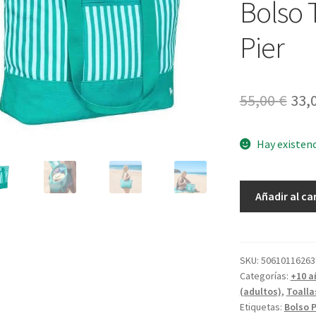
Bolso 
Pier
El
55,00
€
33,
pre
Hay existen
ori
era:
Bolso
Añadir al ca
55,0
Tote
Playa
Pastel
Pier
SKU:
50610116263
Categorías:
+10 a
cantidad
(adultos)
,
Toalla
Etiquetas:
Bolso 