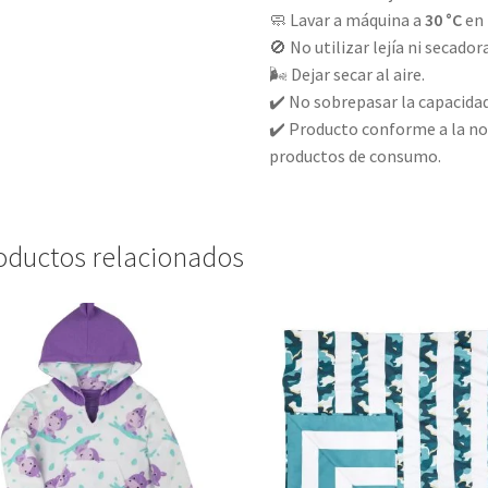
🧼 Lavar a máquina a
30 °C
en 
🚫 No utilizar lejía ni secadora
🌬️ Dejar secar al aire.
✔️ No sobrepasar la capaci
✔️ Producto conforme a la no
productos de consumo.
oductos relacionados