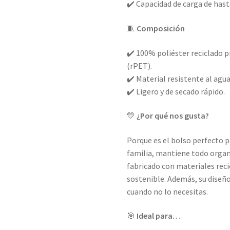
✔️ Capacidad de carga de has
🧵
Composición
✔️ 100% poliéster reciclado p
(rPET).
✔️ Material resistente al agua
✔️ Ligero y de secado rápido.
💛
¿Por qué nos gusta?
Porque es el bolso perfecto p
familia, mantiene todo organiz
fabricado con materiales rec
sostenible. Además, su diseñ
cuando no lo necesitas.
🎯
Ideal para…