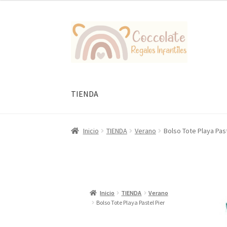
original
actual
era:
es:
Ir
Ir
55,00 €.
33,00 €.
a
al
la
contenido
navegación
TIENDA
Inicio
TIENDA
Verano
Bolso Tote Playa Past
Inicio
TIENDA
Verano
Bolso Tote Playa Pastel Pier