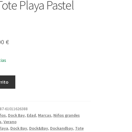
Tote Playa Pastel
El
00
€
cio
precio
cias
ginal
actual
es:
rrito
0 €.
33,00 €.
87-61011626388
ños
,
Dock Bay
,
Edad
,
Marcas
,
Niños grandes
s
,
Verano
Playa
,
Dock Bay
,
Dock&Bay
,
Dockandbay
,
Tote