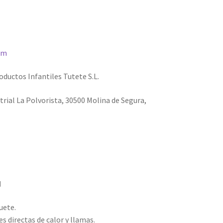
om
ductos Infantiles Tutete S.L.
trial La Polvorista, 30500 Molina de Segura,
d
uete.
s directas de calor y llamas.