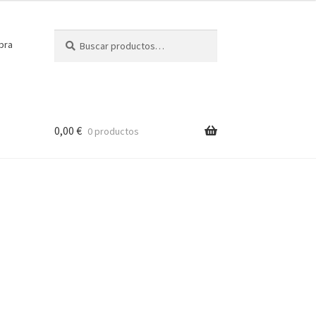
Buscar
Buscar
pra
por:
0,00
€
0 productos