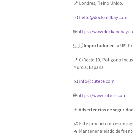
📍 Londres, Reino Unido.
📧
hello@dockandbay.com
🌐
https://www.dockandbay.c
🇪🇺
Importador en la UE:
Pro
📍 C/ Yecla 10, Polígono Indus
Murcia, España.
📧
info@tutete.com
🌐
https://www.tutete.com
⚠️
Advertencias de segurida
👶 Este producto no es un jug
🔥 Mantener alejado de fuente