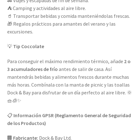
🚗 Viajes y escapadas de fin de semana.
⛺ Camping y actividades al aire libre.
🥤 Transportar bebidas y comida manteniéndolas frescas.
🎁 Regalos prácticos para amantes del verano y las
excursiones.
💡
Tip Coccolate
Para conseguir el máximo rendimiento térmico, añade
2 o
3 acumuladores de frío
antes de salir de casa. Así
mantendrás bebidas y alimentos frescos durante muchas
más horas. Combínala con la manta de picnic y las toallas
Dock & Bay para disfrutar de un día perfecto al aire libre. 🌞
🧺🧊✨
📋
Información GPSR (Reglamento General de Seguridad
de los Productos)
🏢
Fabricante:
Dock & Bay Ltd.