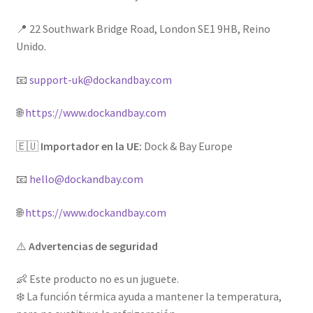
📍 22 Southwark Bridge Road, London SE1 9HB, Reino
Unido.
📧
support-uk@dockandbay.com
🌐
https://www.dockandbay.com
🇪🇺
Importador en la UE:
Dock & Bay Europe
📧
hello@dockandbay.com
🌐
https://www.dockandbay.com
⚠️
Advertencias de seguridad
👶 Este producto no es un juguete.
❄️ La función térmica ayuda a mantener la temperatura,