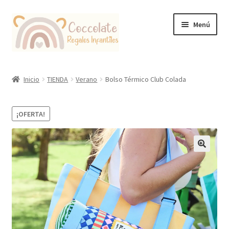
Ir
Ir
Menú
a
al
la
contenido
navegación
Tienda
Inicio
TIENDA
Verano
Bolso Térmico Club Colada
Coccolate Puericultura y Juguetería Educativa
¡OFERTA!
🔍