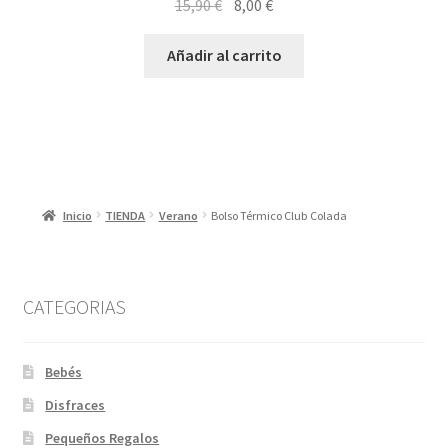
El
El
15,90
€
8,00
€
precio
precio
original
actual
Añadir al carrito
era:
es:
15,90 €.
8,00 €.
Inicio
TIENDA
Verano
Bolso Térmico Club Colada
CATEGORIAS
Bebés
Disfraces
Pequeños Regalos