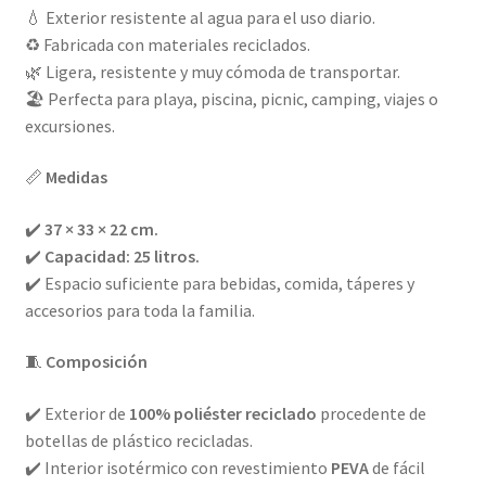
💧 Exterior resistente al agua para el uso diario.
♻️ Fabricada con materiales reciclados.
🌿 Ligera, resistente y muy cómoda de transportar.
🏖️ Perfecta para playa, piscina, picnic, camping, viajes o
excursiones.
📏
Medidas
✔️
37 × 33 × 22 cm.
✔️
Capacidad: 25 litros.
✔️ Espacio suficiente para bebidas, comida, táperes y
accesorios para toda la familia.
🧵
Composición
✔️ Exterior de
100% poliéster reciclado
procedente de
botellas de plástico recicladas.
✔️ Interior isotérmico con revestimiento
PEVA
de fácil