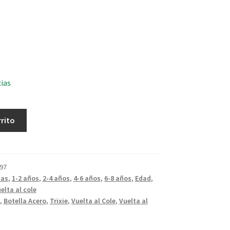
cias
rrito
97
las
,
1-2 años
,
2-4 años
,
4-6 años
,
6-8 años
,
Edad
,
elta al cole
,
Botella Acero
,
Trixie
,
Vuelta al Cole
,
Vuelta al