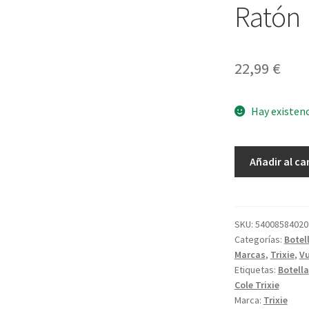
Ratón
22,99
€
Hay existen
Botella
Añadir al ca
Acero
350ml
Ratón
cantidad
SKU:
54008584020
Categorías:
Botel
Marcas
,
Trixie
,
Vu
Etiquetas:
Botella
Cole Trixie
Marca:
Trixie