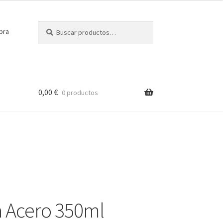
Buscar
Buscar
pra
por:
0,00
€
0 productos
a Acero 350ml