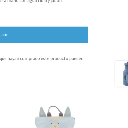
 a mano con agua tibia y jabón
 aún.
s que hayan comprado este producto pueden