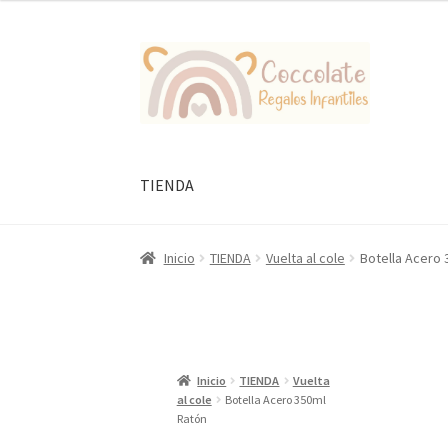
Ir
Ir
a
al
la
contenido
navegación
TIENDA
Inicio
TIENDA
Vuelta al cole
Botella Acero 
Inicio
TIENDA
Vuelta
al cole
Botella Acero 350ml
Ratón