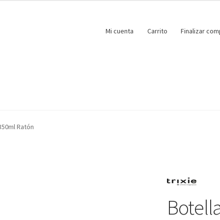
Mi cuenta
Carrito
Finalizar com
350ml Ratón
Botell