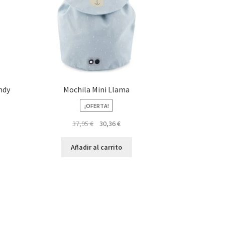
ndy
Mochila Mini Llama
¡OFERTA!
El
El
37,95
€
30,36
€
precio
precio
original
actual
Añadir al carrito
era:
es:
37,95 €.
30,36 €.