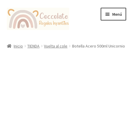
Ir
Ir
Menú
a
al
la
contenido
navegación
Tienda
Inicio
TIENDA
Vuelta al cole
Botella Acero 500ml Unicornio
Coccolate Puericultura y Juguetería Educativa