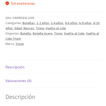
Sin existencias
SKU:
5400858412249
Categorías:
Botellas
,
1-2 años
,
2-4 años
,
4-6 años
,
6-8 años
,
8-10
años
,
Edad
,
Marcas
,
Trixie
,
Vuelta al cole
Etiquetas:
Botella
,
Botella Acero
,
Trixie
,
Vuelta al Cole
,
Vuelta al
Cole Trixie
Marca:
Trixie
Descripción
Valoraciones (0)
Descripción