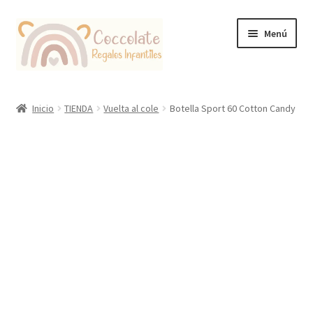
Ir
Ir
Menú
a
al
la
contenido
navegación
Tienda
Inicio
TIENDA
Vuelta al cole
Botella Sport 60 Cotton Candy
Coccolate Puericultura y Juguetería Educativa