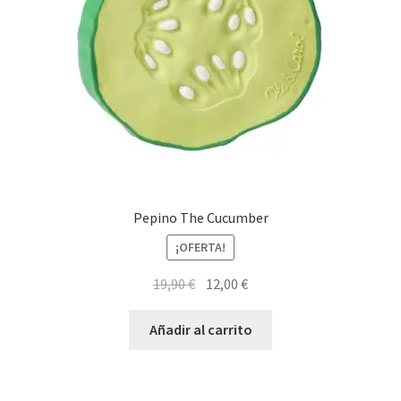
Pepino The Cucumber
¡OFERTA!
El
El
19,90
€
12,00
€
precio
precio
original
actual
Añadir al carrito
era:
es:
19,90 €.
12,00 €.