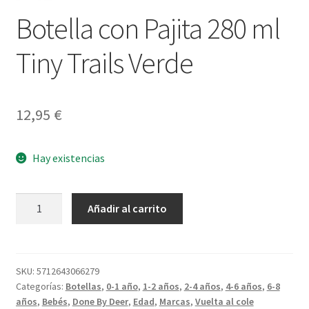
Botella con Pajita 280 ml
Tiny Trails Verde
12,95
€
Hay existencias
Botella
Añadir al carrito
con
Pajita
280
ml
SKU:
5712643066279
Categorías:
Botellas
,
0-1 año
,
1-2 años
,
2-4 años
,
4-6 años
,
6-8
Tiny
años
,
Bebés
,
Done By Deer
,
Edad
,
Marcas
,
Vuelta al cole
Trails