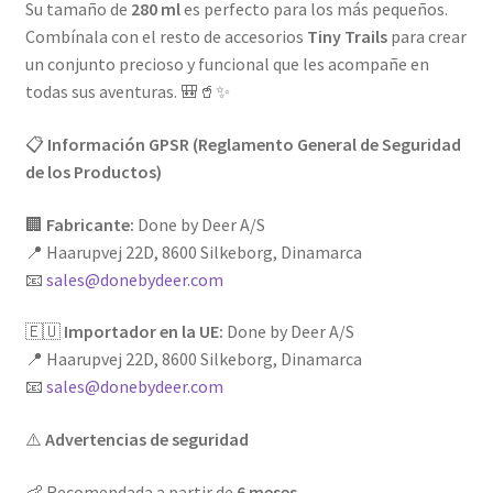
Su tamaño de
280 ml
es perfecto para los más pequeños.
Combínala con el resto de accesorios
Tiny Trails
para crear
un conjunto precioso y funcional que les acompañe en
todas sus aventuras. 🎒🥤✨
📋
Información GPSR (Reglamento General de Seguridad
de los Productos)
🏢
Fabricante:
Done by Deer A/S
📍 Haarupvej 22D, 8600 Silkeborg, Dinamarca
📧
sales@donebydeer.com
🇪🇺
Importador en la UE:
Done by Deer A/S
📍 Haarupvej 22D, 8600 Silkeborg, Dinamarca
📧
sales@donebydeer.com
⚠️
Advertencias de seguridad
👶 Recomendada a partir de
6 meses
.