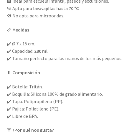
🏫 Ideal para escuela infantil, paseos y excursiones.
🧼 Apta para lavavajillas hasta
70 °C
.
🚫 No apta para microondas.
📏
Medidas
✔️ Ø 7 x 15 cm.
✔️ Capacidad:
280 ml
.
✔️ Tamaño perfecto para las manos de los más pequeños.
🧵
Composición
✔️ Botella: Tritán.
✔️ Boquilla: Silicona 100% de grado alimentario.
✔️ Tapa: Polipropileno (PP).
✔️ Pajita: Polietileno (PE).
✔️ Libre de BPA.
💛
¿Por qué nos gusta?