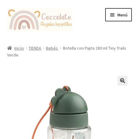
Ir
Ir
Menú
a
al
la
contenido
navegación
Tienda
Inicio
TIENDA
Bebés
Botella con Pajita 280 ml Tiny Trails
Verde
Coccolate Puericultura y Juguetería Educativa
🔍