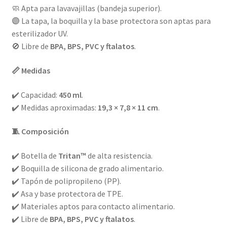
🧼 Apta para lavavajillas (bandeja superior).
🟣 La tapa, la boquilla y la base protectora son aptas para
esterilizador UV.
🚫 Libre de
BPA, BPS, PVC y ftalatos
.
📏 Medidas
✔️ Capacidad:
450 ml
.
✔️ Medidas aproximadas:
19,3 × 7,8 × 11 cm
.
🧵 Composición
✔️ Botella de
Tritan™
de alta resistencia.
✔️ Boquilla de silicona de grado alimentario.
✔️ Tapón de polipropileno (PP).
✔️ Asa y base protectora de TPE.
✔️ Materiales aptos para contacto alimentario.
✔️ Libre de
BPA, BPS, PVC y ftalatos
.