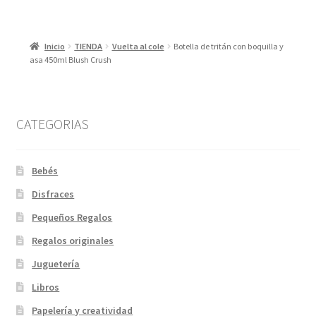
Inicio
TIENDA
Vuelta al cole
Botella de tritán con boquilla y
asa 450ml Blush Crush
CATEGORIAS
Bebés
Disfraces
Pequeños Regalos
Regalos originales
Juguetería
Libros
Papelería y creatividad