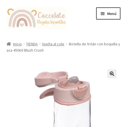
Ir
Ir
Menú
a
al
la
contenido
navegación
Tienda
Inicio
TIENDA
Vuelta al cole
Botella de tritán con boquilla y
asa 450ml Blush Crush
Coccolate Puericultura y Juguetería Educativa
🔍