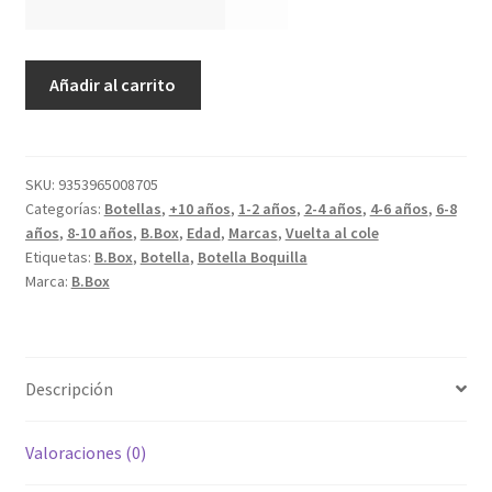
Botella
Añadir al carrito
de
tritán
con
boquilla
SKU:
9353965008705
Categorías:
Botellas
,
+10 años
,
1-2 años
,
2-4 años
,
4-6 años
,
6-8
y
años
,
8-10 años
,
B.Box
,
Edad
,
Marcas
,
Vuelta al cole
asa
Etiquetas:
B.Box
,
Botella
,
Botella Boquilla
450ml
Marca:
B.Box
Blush
Crush
cantidad
Descripción
Valoraciones (0)