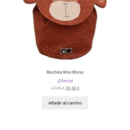
Mochila Mini Mono
¡Oferta!
El
El
37,95
€
30,36
€
precio
precio
original
actual
Añadir al carrito
era:
es:
37,95 €.
30,36 €.