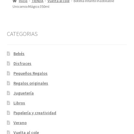
Inicio
TIENDA
Vuelta al cole
Botella Infantil Inastillable
Unicornio Mágico 350ml
CATEGORIAS
Bebés
Disfraces
Pequeños Regalos
Regalos originales
Juguetería
Libros
Papelería y creatividad
Verano
Vuelta al cole