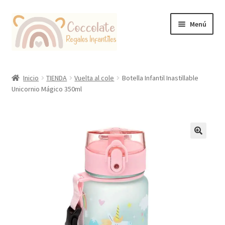
Ir
Ir
Menú
a
al
la
contenido
navegación
Tienda
Inicio
TIENDA
Vuelta al cole
Botella Infantil Inastillable
Unicornio Mágico 350ml
Coccolate Puericultura y Juguetería Educativa
🔍