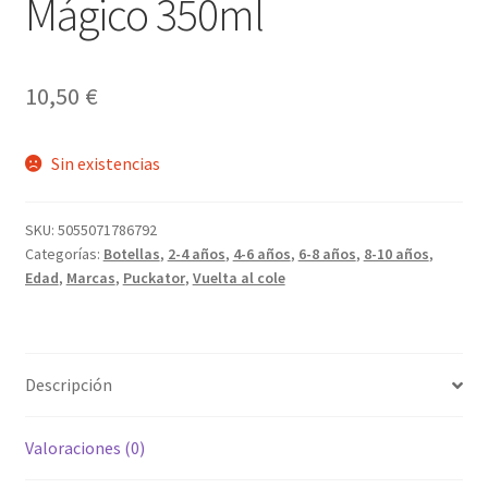
Mágico 350ml
10,50
€
Sin existencias
SKU:
5055071786792
Categorías:
Botellas
,
2-4 años
,
4-6 años
,
6-8 años
,
8-10 años
,
Edad
,
Marcas
,
Puckator
,
Vuelta al cole
Descripción
Valoraciones (0)