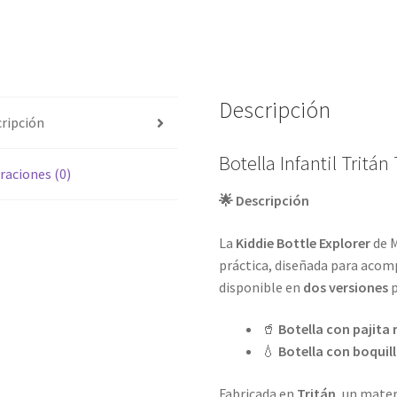
Descripción
ripción
Botella Infantil Tritá
raciones (0)
🌟 Descripción
La
Kiddie Bottle Explorer
de M
práctica, diseñada para acomp
disponible en
dos versiones
p
🥤
Botella con pajita 
💧
Botella con boquill
Fabricada en
Tritán
, un mater