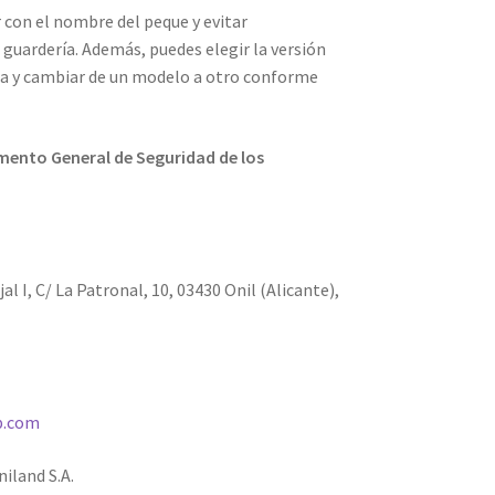
 con el nombre del peque y evitar
a guardería. Además, puedes elegir la versión
pa y cambiar de un modelo a otro conforme
mento General de Seguridad de los
al I, C/ La Patronal, 10, 03430 Onil (Alicante),
p.com
iland S.A.