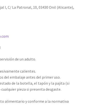
al I, C/ La Patronal, 10, 03430 Onil (Alicante),
p.com
d
pervisión de un adulto.
.
cesivamente calientes.
os del embalaje antes del primer uso.
stado de la botella, el tapón y la pajita (si
 cualquier pieza si presenta desgaste.
to alimentario y conforme a la normativa