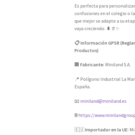
Es perfecta para personalizar
confusiones en el colegio o l
que mejor se adapte a su eta
vaya creciendo. 🌲🥤✨
📋 Información GPSR (Regla
Productos)
🏢
Fabricante:
Miniland S.A.
📍 Polígono Industrial La Marj
España.
📧
miniland@miniland.es
🌐
https://www.minilandgrou
🇪🇺
Importador en la UE:
Min