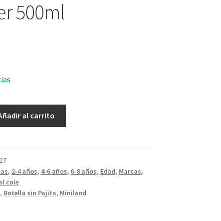
er 500ml
cias
Añadir al carrito
17
las
,
2-4 años
,
4-6 años
,
6-8 años
,
Edad
,
Marcas
,
al cole
,
Botella sin Pajita
,
Miniland