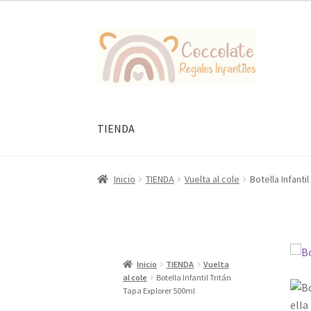
Ir
Ir
a
al
la
contenido
navegación
TIENDA
Inicio
TIENDA
Vuelta al cole
Botella Infanti
Inicio
TIENDA
Vuelta
al cole
Botella Infantil Tritán
Tapa Explorer 500ml