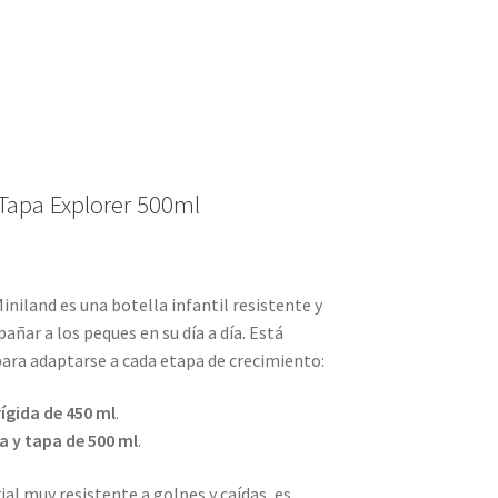
n Tapa Explorer 500ml
iniland es una botella infantil resistente y
añar a los peques en su día a día. Está
ara adaptarse a cada etapa de crecimiento:
rígida de 450 ml
.
a y tapa de 500 ml
.
ial muy resistente a golpes y caídas, es