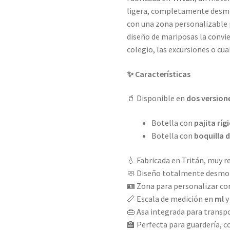
ligera, completamente desmon
con una zona personalizable p
diseño de mariposas la convi
colegio, las excursiones o cua
✨ Características
🥤 Disponible en
dos version
Botella con
pajita ríg
Botella con
boquilla 
💧 Fabricada en Tritán, muy re
🧼 Diseño totalmente desmon
🪪 Zona para personalizar con
📏 Escala de medición en
ml
👜 Asa integrada para trans
🏫 Perfecta para guardería, co