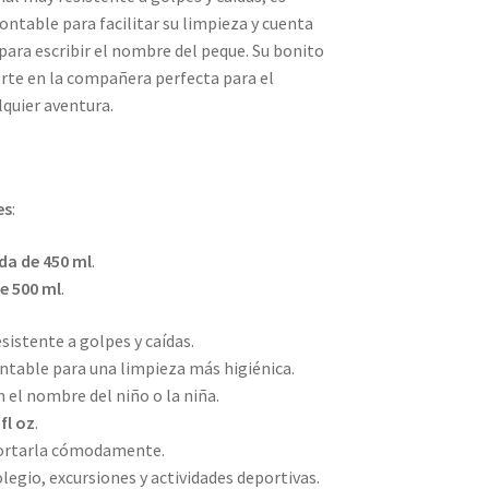
table para facilitar su limpieza y cuenta
ara escribir el nombre del peque. Su bonito
erte en la compañera perfecta para el
lquier aventura.
es
:
ida de 450 ml
.
de 500 ml
.
sistente a golpes y caídas.
table para una limpieza más higiénica.
 el nombre del niño o la niña.
y
fl oz
.
portarla cómodamente.
legio, excursiones y actividades deportivas.