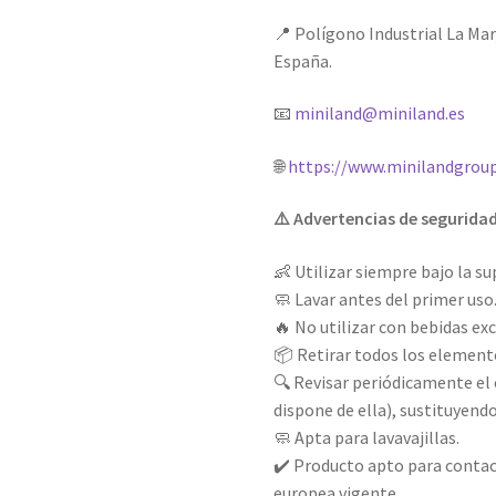
📍 Polígono Industrial La Marj
España.
📧
miniland@miniland.es
🌐
https://www.minilandgrou
⚠️ Advertencias de segurida
👶 Utilizar siempre bajo la su
🧼 Lavar antes del primer uso
🔥 No utilizar con bebidas ex
📦 Retirar todos los element
🔍 Revisar periódicamente el e
dispone de ella), sustituyendo
🧼 Apta para lavavajillas.
✔️ Producto apto para contac
europea vigente.