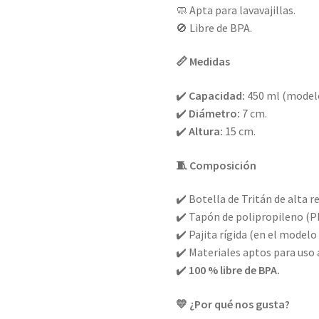
🧼 Apta para lavavajillas.
🚫 Libre de BPA.
📏 Medidas
✔️
Capacidad:
450 ml (modelo
✔️
Diámetro:
7 cm.
✔️
Altura:
15 cm.
🧵 Composición
✔️ Botella de Tritán de alta r
✔️ Tapón de polipropileno (P
✔️ Pajita rígida (en el modelo
✔️ Materiales aptos para uso 
✔️
100 % libre de BPA.
💛 ¿Por qué nos gusta?