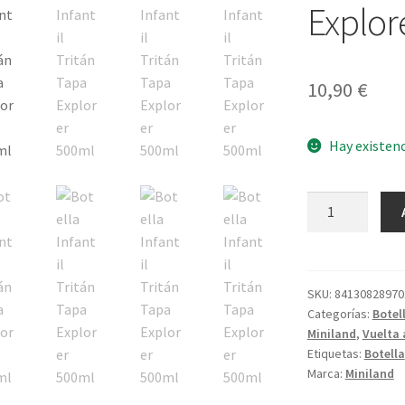
Explor
10,90
€
Hay existen
Botella
Infantil
Tritán
Tapa
Explorer
SKU:
84130828970
Categorías:
Botel
500ml
Miniland
,
Vuelta 
cantidad
Etiquetas:
Botella
Marca:
Miniland